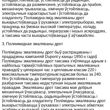
холадаўстойлівасць, устойлівасць да радыяцыі,
устойлівасць да размякчэння, устойлівасць да прабоя,
механічную трываласць, хімічную ўстойлівасць,
электрычныя характарыстыкі і ўстойлівасць да
хладагенту. Поліамідна-імід-эмаляваны дрот
выкарыстоўваецца ў рухавіках і электрапрыборах, якія
працуюць ва ўмовах высокай тэмпературы, холаду,
устойлівых да радыяцыі, перагрузак і іншых асяроддзях,
а таксама часта выкарыстоўваецца ў аўтамабілях.
3. Полиимидная эмаляваны дрот
Поліімідны эмаляваны дрот быў распрацаваны і
прададзены кампаніяй Dupont у канцы 1950-х гадоў.
Поліімідны эмаляваны дрот таксама з'яўляецца адным з
найбольш тэрмаўстойлівых практычных эмаляваных
правадоў у цяперашні час з цеплавым класам 220 і
максімальным тэмпературным індэксам больш за 240.
Яго ўстойлівасць да тэмператур размякчэння і
разбурэння таксама недаступная іншым эмаляваным
правадам. Эмаляваны дрот таксама мае добрыя
механічныя ўласцівасці, электрычныя ўласцівасці,
хімічную ўстойлівасць, радыяцыйную ўстойлівасць і
ўстойлівасць да хладагенту. Поліімідны эмаляваны дрот
выкарыстоўваецца ў рухавіках і электрычных абмотках
асаблівых выпадкаў, такіх як ядзерная энергетыка,