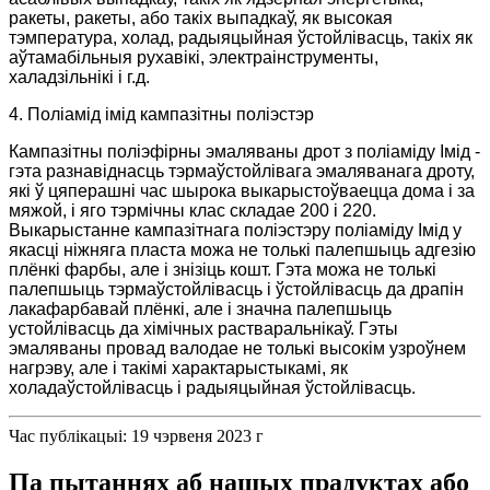
ракеты, ракеты, або такіх выпадкаў, як высокая
тэмпература, холад, радыяцыйная ўстойлівасць, такіх як
аўтамабільныя рухавікі, электраінструменты,
халадзільнікі і г.д.
4. Поліамід імід кампазітны поліэстэр
Кампазітны поліэфірны эмаляваны дрот з поліаміду Імід -
гэта разнавіднасць тэрмаўстойлівага эмаляванага дроту,
які ў цяперашні час шырока выкарыстоўваецца дома і за
мяжой, і яго тэрмічны клас складае 200 і 220.
Выкарыстанне кампазітнага поліэстэру поліаміду Імід у
якасці ніжняга пласта можа не толькі палепшыць адгезію
плёнкі фарбы, але і знізіць кошт. Гэта можа не толькі
палепшыць тэрмаўстойлівасць і ўстойлівасць да драпін
лакафарбавай плёнкі, але і значна палепшыць
устойлівасць да хімічных растваральнікаў. Гэты
эмаляваны провад валодае не толькі высокім узроўнем
нагрэву, але і такімі характарыстыкамі, як
холадаўстойлівасць і радыяцыйная ўстойлівасць.
Час публікацыі: 19 чэрвеня 2023 г
Па пытаннях аб нашых прадуктах або