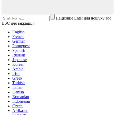
Націсніце Enter для пошуку або
ESC для закрыцця
English
French
German
Portuguese
Spanish
Russian
Japanese
Korean
Arabic
Irish
Greek
Turkish
Italian
Danish
Romanian
Indonesian
Czech
Afrikaans