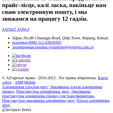
прайс-лісце, калі ласка, пакіньце нам
сваю электронную пошту, і мы
звяжамся на працягу 12 гадзін.
ЗАПЫТ ЗАРАЗ
Адрас:
No.88 Chuangju Road, Qidu Town, Wujiang, Кітай.
тэлефон:
0086-512-63056903
электронная пошта:
vivianleng@wjxinyu.com.cn
© Аўтарскае права - 2010-2023 : Усе правы абаронены.
Карта
сайта
-
AMP Mobile
Алюмініевая плоская дрот
,
Эмаляваны плоскі алюмініевы
провад
,
Прастакутны алюмініевы дрот
,
Эмаляваны
прастакутны алюмініевы провад для трансфарматара
,
Прастакутны эмаляваны алюмініевы дрот
,
Плоскі алюмініевы
дрот
,