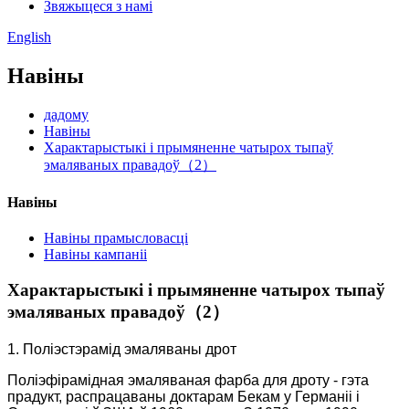
Звяжыцеся з намі
English
Навіны
дадому
Навіны
Характарыстыкі і прымяненне чатырох тыпаў
эмаляваных правадоў（2）
Навіны
Навіны прамысловасці
Навіны кампаніі
Характарыстыкі і прымяненне чатырох тыпаў
эмаляваных правадоў（2）
1. Поліэстэрамід эмаляваны дрот
Поліэфірамідная эмаляваная фарба для дроту - гэта
прадукт, распрацаваны доктарам Бекам у Германіі і