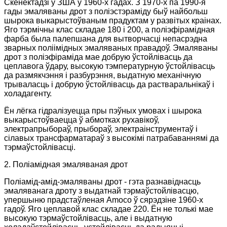
Скенектадзі ў ЗША ў 1960-х гадах. З 1970-х па 1990-я
гады эмаляваны дрот з поліэстэраміду быў найбольш
шырока выкарыстоўваным прадуктам у развітых краінах.
Яго тэрмічны клас складае 180 і 200, а поліэфірамідная
фарба была палепшана для вытворчасці непасрэдна
зварных поліімідных эмаляваных правадоў. Эмаляваны
дрот з поліэфіраміда мае добрую ўстойлівасць да
цеплавога ўдару, высокую тэмпературную ўстойлівасць
да размякчэння і разбурэння, выдатную механічную
трываласць і добрую ўстойлівасць да растваральнікаў і
холадагенту.
Ён лёгка гідралізуецца пры пэўных умовах і шырока
выкарыстоўваецца ў абмотках рухавікоў,
электрапрыбораў, прыбораў, электраінструментаў і
сілавых трансфарматараў з высокімі патрабаваннямі да
тэрмаўстойлівасці.
2. Поліамідная эмаляваная дрот
Поліамід-амід-эмаляваны дрот - гэта разнавіднасць
эмаляванага дроту з выдатнай тэрмаўстойлівасцю,
упершыню прадстаўленая Amoco ў сярэдзіне 1960-х
гадоў. Яго цеплавой клас складае 220. Ён не толькі мае
высокую тэрмаўстойлівасць, але і выдатную