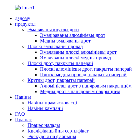
дадому
прадукты
Эмаляваны круглы дрот
Эмаліраваны алюмініевы дрот
Медны эмаляваны дрот
Плоскі эмаляваны провад
Эмаляваны плоскі алюмініевы дрот
Эмаляваны плоскі медны провад
Плоскі дрот, пакрыты паперай
Плоскі алюмініевы дрот, пакрыты паперай
Плоскі медны провад, пакрыты паперай
Круглы дрот, пакрыты паперай
Алюмініевы дрот з папяровым пакрыццём
Медны дрот з папяровым пакрыццём
Навіны
Навіны прамысловасці
Навіны кампаніі
FAQ
Пра нас
Працэс налады
Кваліфікацыйны сертыфікат
Экскурсія па фабрыцы