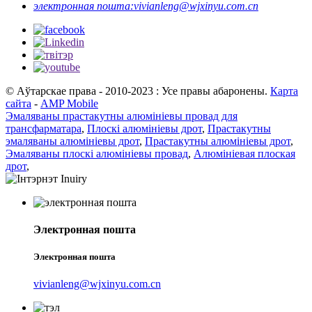
электронная пошта:
vivianleng@wjxinyu.com.cn
© Аўтарскае права - 2010-2023 : Усе правы абаронены.
Карта
сайта
-
AMP Mobile
Эмаляваны прастакутны алюмініевы провад для
трансфарматара
,
Плоскі алюмініевы дрот
,
Прастакутны
эмаляваны алюмініевы дрот
,
Прастакутны алюмініевы дрот
,
Эмаляваны плоскі алюмініевы провад
,
Алюмініевая плоская
дрот
,
Электронная пошта
Электронная пошта
vivianleng@wjxinyu.com.cn