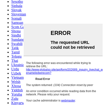
Sesotho
Sinhala
Slovak
Slovenian
Somali
Samoan
Scots Gaelic
Shona
Sindhi
Sundanese
Swahili
Tajik
Tamil
Telugu
Thai
Ukrainian
Urdu
Uzbek
Vietnamese
Welsh
Xhosa
Yiddish
Yoruba
Zulu
Kinyarwanda