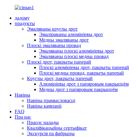
дадому
прадукты
Эмаляваны круглы дрот
Эмаліраваны алюмініевы дрот
Медны эмаляваны дрот
Плоскі эмаляваны провад
Эмаляваны плоскі алюмініевы дрот
Эмаляваны плоскі медны провад
Плоскі дрот, пакрыты паперай
Плоскі алюмініевы дрот, пакрыты паперай
Плоскі медны провад, пакрыты паперай
Круглы дрот, пакрыты паперай
Алюмініевы дрот з папяровым пакрыццём
Медны дрот з папяровым пакрыццём
Навіны
Навіны прамысловасці
Навіны кампаніі
FAQ
Пра нас
Працэс налады
Кваліфікацыйны сертыфікат
Экскурсія па фабрыцы