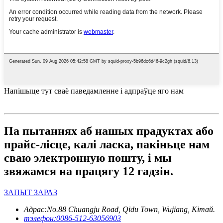
Напішыце тут сваё паведамленне і адпраўце яго нам
Па пытаннях аб нашых прадуктах або
прайс-лісце, калі ласка, пакіньце нам
сваю электронную пошту, і мы
звяжамся на працягу 12 гадзін.
ЗАПЫТ ЗАРАЗ
Адрас:
No.88 Chuangju Road, Qidu Town, Wujiang, Кітай.
тэлефон:
0086-512-63056903