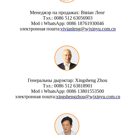
Менеджэр па продажах: Вівіан Ленг
Тэл.: 0086 512 63056903
Моб і WhatsApp: 0086 18761930046
электронная пошта:
vivianleng@wjxinyu.com.cn
Генеральны дырэктар: Xingsheng Zhou
Тэл.: 0086 512 63818901
Моб і WhatsApp: 0086 13801553500
электронная пошта:
xingshengzhou@wjxinyu.com.cn