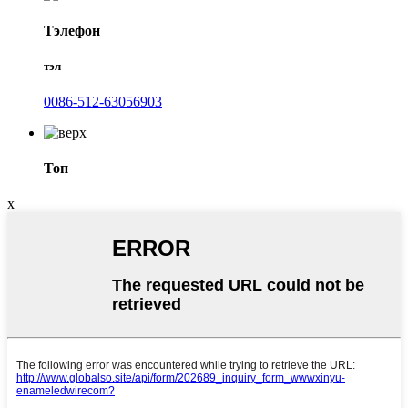
Тэлефон
тэл
0086-512-63056903
Топ
x