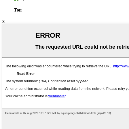
Топ
x