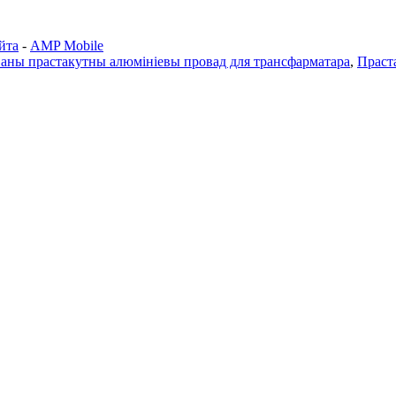
йта
-
AMP Mobile
аны прастакутны алюмініевы провад для трансфарматара
,
Праст