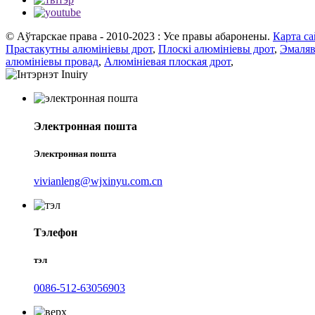
© Аўтарскае права - 2010-2023 : Усе правы абаронены.
Карта са
Прастакутны алюмініевы дрот
,
Плоскі алюмініевы дрот
,
Эмаляв
алюмініевы провад
,
Алюмініевая плоская дрот
,
Электронная пошта
Электронная пошта
vivianleng@wjxinyu.com.cn
Тэлефон
тэл
0086-512-63056903