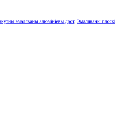
акутны эмаляваны алюмініевы дрот
,
Эмаляваны плоскі