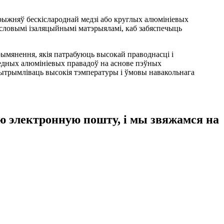
трыжняў бескіслароднай медзі або круглых алюмініевых
словымі ізаляцыйнымі матэрыяламі, каб забяспечыць
ымянення, якія патрабуюць высокай праводнасці і
едных алюмініевых правадоў на аснове пэўных
ытрымліваць высокія тэмпературы і ўмовы навакольнага
аю электронную пошту, і мы звяжамся на