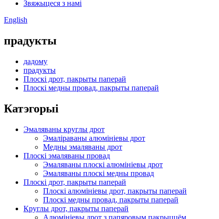
Звяжыцеся з намі
English
прадукты
дадому
прадукты
Плоскі дрот, пакрыты паперай
Плоскі медны провад, пакрыты паперай
Катэгорыі
Эмаляваны круглы дрот
Эмаліраваны алюмініевы дрот
Медны эмаляваны дрот
Плоскі эмаляваны провад
Эмаляваны плоскі алюмініевы дрот
Эмаляваны плоскі медны провад
Плоскі дрот, пакрыты паперай
Плоскі алюмініевы дрот, пакрыты паперай
Плоскі медны провад, пакрыты паперай
Круглы дрот, пакрыты паперай
Алюмініевы дрот з папяровым пакрыццём