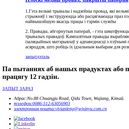
1.Гэта вельмі трывалы і надзейны провад, які вел
стрыжняў і экструдуюцца або расцягваюцца праз п
найвышэйшую якасць працы і тэрмін службы
2. Правады, абгорнутыя паперай, - гэта шматфункц
трывалых правадоў. Кампазітныя правады вырабляю
ізаляцыйных матэрыялаў у адпаведнасці з пэўнымі 
асяроддзя, што робіць іх ідэальным выбарам для 
запыт
дэталь
Па пытаннях аб нашых прадуктах або пр
працягу 12 гадзін.
ЗАПЫТ ЗАРАЗ
Адрас:
No.88 Chuangju Road, Qidu Town, Wujiang, Кітай.
тэлефон:
0086-512-63056903
электронная пошта:
vivianleng@wjxinyu.com.cn