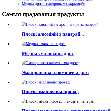
Медны дрот з папяровым пакрыццём
Самыя прадаваныя прадукты
Плоскі алюміній з паперай...
Медны эмаляваны дрот
Эмаліраваны алюмініевы дрот
Плоскі эмаляваны провад
Плоскі медны провад, пакрыты паперай