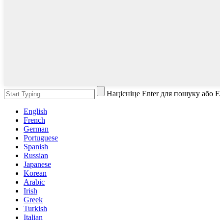
Націсніце Enter для пошуку або 
English
French
German
Portuguese
Spanish
Russian
Japanese
Korean
Arabic
Irish
Greek
Turkish
Italian