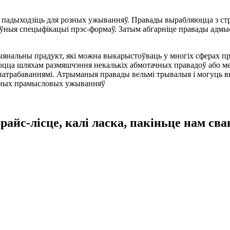
ьмі падыходзіць для розных ужыванняў. Правады вырабляюцца з с
эўныя спецыфікацыі прэс-формаў. Затым абгарніце правады адмы
ыянальны прадукт, які можна выкарыстоўваць у многіх сферах пр
цца шляхам размяшчэння некалькіх абмотачных правадоў або м
патрабаваннямі. Атрыманыя правады вельмі трывалыя і могуць в
розных прамысловых ужыванняў
айс-лісце, калі ласка, пакіньце нам св