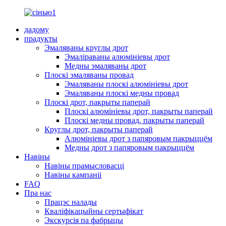
дадому
прадукты
Эмаляваны круглы дрот
Эмаліраваны алюмініевы дрот
Медны эмаляваны дрот
Плоскі эмаляваны провад
Эмаляваны плоскі алюмініевы дрот
Эмаляваны плоскі медны провад
Плоскі дрот, пакрыты паперай
Плоскі алюмініевы дрот, пакрыты паперай
Плоскі медны провад, пакрыты паперай
Круглы дрот, пакрыты паперай
Алюмініевы дрот з папяровым пакрыццём
Медны дрот з папяровым пакрыццём
Навіны
Навіны прамысловасці
Навіны кампаніі
FAQ
Пра нас
Працэс налады
Кваліфікацыйны сертыфікат
Экскурсія па фабрыцы