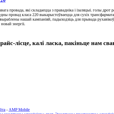
220
ага провада, які складаецца з правадніка і ізаляцыі. голы дрот
дны провад класа 220 выкарыстоўваецца для сухіх трансфарматара
выраблены нашай кампаніяй, падыходзіць для прывада рухавікоў, 
новай энергіі.
айс-лісце, калі ласка, пакіньце нам св
йта
-
AMP Mobile