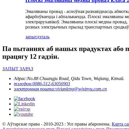
Плоскі эмаляваны медны провад класа 
Эмаляваны провад - асноўная разнавіднасць абмоткав
афарбоўваецца і абпальваецца. Плоскі эмаляваны ме
электрарухавікоў. Эмаляваны плоскі медны провад, 
розных электрычных прылад транспартных сродкаў 
запыт
дэталь
Па пытаннях аб нашых прадуктах або пр
працягу 12 гадзін.
ЗАПЫТ ЗАРАЗ
Адрас:
No.88 Chuangju Road, Qidu Town, Wujiang, Кітай.
тэлефон:
0086-512-63056903
электронная пошта:
vivianleng@wjxinyu.com.cn
© Аўтарскае права - 2010-2023 : Усе правы абаронены.
Карта са