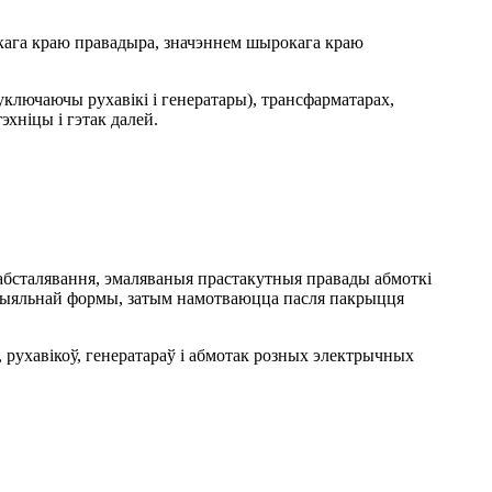
зкага краю правадыра, значэннем шырокага краю
ключаючы рухавікі і генератары), трансфарматарах,
хніцы і гэтак далей.
аабсталявання, эмаляваныя прастакутныя правады абмоткі
пецыяльнай формы, затым намотваюцца пасля пакрыцця
 рухавікоў, генератараў і абмотак розных электрычных