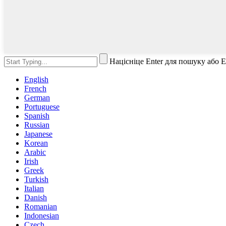
Націсніце Enter для пошуку або 
English
French
German
Portuguese
Spanish
Russian
Japanese
Korean
Arabic
Irish
Greek
Turkish
Italian
Danish
Romanian
Indonesian
Czech