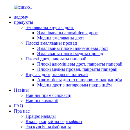
дадому
прадукты
Эмаляваны круглы дрот
Эмаліраваны алюмініевы дрот
Медны эмаляваны дрот
Плоскі эмаляваны провад
Эмаляваны плоскі алюмініевы дрот
Эмаляваны плоскі медны провад
Плоскі дрот, пакрыты паперай
Плоскі алюмініевы дрот, пакрыты паперай
Плоскі медны провад, пакрыты паперай
Круглы дрот, пакрыты паперай
Алюмініевы дрот з папяровым пакрыццём
Медны дрот з папяровым пакрыццём
Навіны
Навіны прамысловасці
Навіны кампаніі
FAQ
Пра нас
Працэс налады
Кваліфікацыйны сертыфікат
Экскурсія па фабрыцы