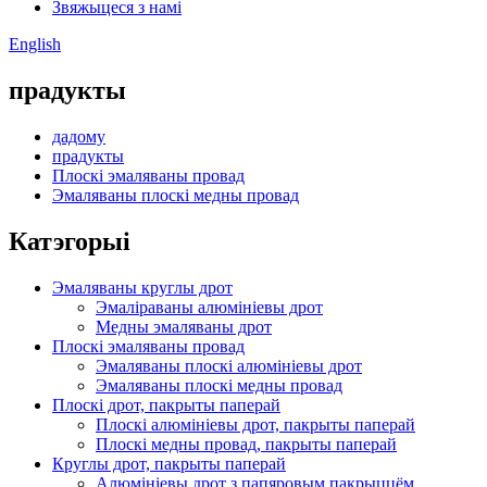
Звяжыцеся з намі
English
прадукты
дадому
прадукты
Плоскі эмаляваны провад
Эмаляваны плоскі медны провад
Катэгорыі
Эмаляваны круглы дрот
Эмаліраваны алюмініевы дрот
Медны эмаляваны дрот
Плоскі эмаляваны провад
Эмаляваны плоскі алюмініевы дрот
Эмаляваны плоскі медны провад
Плоскі дрот, пакрыты паперай
Плоскі алюмініевы дрот, пакрыты паперай
Плоскі медны провад, пакрыты паперай
Круглы дрот, пакрыты паперай
Алюмініевы дрот з папяровым пакрыццём