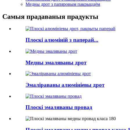
Медны дрот з папяровым пакрыццём
Самыя прадаваныя прадукты
Плоскі алюміній з паперай...
Медны эмаляваны дрот
Эмаліраваны алюмініевы дрот
Плоскі эмаляваны провад
Плоскі эмаляваны медны провад класа 