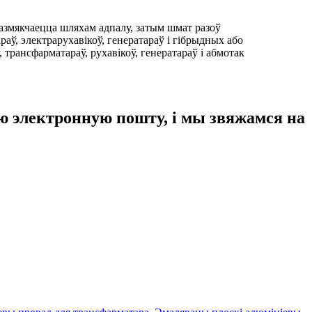
 размякчаецца шляхам адпалу, затым шмат разоў
ў, электрарухавікоў, генератараў і гібрыдных або
трансфарматараў, рухавікоў, генератараў і абмотак
аю электронную пошту, і мы звяжамся на