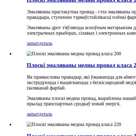
Эмаляваны прастакутны провад - гэта эмаляваны пр
правадыра, ступенню тэрмаўстойлівасці плёнкі фар
Эмаляваны дрот з'яўляецца асноўным матэрыялам дл
электрычных прыборах, сілавых і электронных кампа
запыт
дэталь
Плоскі эмаляваны медны провад класа 
Як прамысловы правадыр, які ўжываецца для абмоткі
экструдуюцца і выцягваюцца з бескіслароднай медз
ізаляванай фарбай.
Эмаляваны плоскі медны провад, выраблены нашай к
прылад транспартных сродкаў новай энергіі.
запыт
дэталь