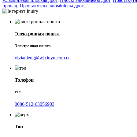
Алюмініевая плоская дрот
,
Плоскі алюмініевы дрот
,
Прастакутн
провад
,
Прастакутны алюмініевы дрот
,
Электронная пошта
Электронная пошта
vivianleng@wjxinyu.com.cn
Тэлефон
тэл
0086-512-63056903
Топ