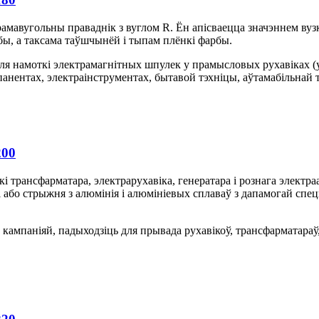
амавугольны праваднік з вуглом R. Ён апісваецца значэннем ву
бы, а таксама таўшчынёй і тыпам плёнкі фарбы.
я намоткі электрамагнітных шпулек у прамысловых рухавіках (у
нентах, электраінструментах, бытавой тэхніцы, аўтамабільнай тэ
200
 трансфарматара, электрарухавіка, генератара і рознага электр
і або стрыжня з алюмінія і алюмініевых сплаваў з дапамогай с
ампаніяй, падыходзіць для прывада рухавікоў, трансфарматараў,