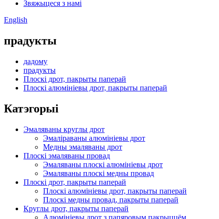
Звяжыцеся з намі
English
прадукты
дадому
прадукты
Плоскі дрот, пакрыты паперай
Плоскі алюмініевы дрот, пакрыты паперай
Катэгорыі
Эмаляваны круглы дрот
Эмаліраваны алюмініевы дрот
Медны эмаляваны дрот
Плоскі эмаляваны провад
Эмаляваны плоскі алюмініевы дрот
Эмаляваны плоскі медны провад
Плоскі дрот, пакрыты паперай
Плоскі алюмініевы дрот, пакрыты паперай
Плоскі медны провад, пакрыты паперай
Круглы дрот, пакрыты паперай
Алюмініевы дрот з папяровым пакрыццём