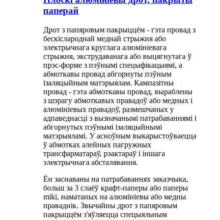
паперай
Дрот з папяровым пакрыццём - гэта провад з
бескіслароднай меднай стрыжня або
электрычнага круглага алюмініевага
стрыжня, ​​экструдаванага або выцягнутага ў
прэс-форме з пэўнымі спецыфікацыямі, а
абмоткавы провад абгорнуты пэўным
ізаляцыйным матэрыялам. Кампазітны
провад - гэта абмоткавы провад, выраблены
з шэрагу абмоткавых правадоў або медных і
алюмініевых правадоў, размешчаных у
адпаведнасці з вызначанымі патрабаваннямі і
абгорнутых пэўнымі ізаляцыйнымі
матэрыяламі. У асноўным выкарыстоўваецца
ў абмотках алейных пагружных
трансфарматараў, рэактараў і іншага
электрычнага абсталявання.
Ён заснаваны на патрабаваннях заказчыка,
больш за 3 слаёў крафт-паперы або паперы
miki, наматаных на алюмініевы або медны
праваднік. Звычайны дрот з папяровым
пакрыццём з'яўляецца спецыяльным