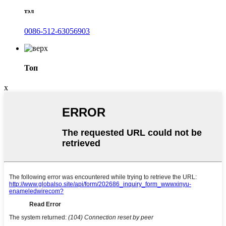
тэл
0086-512-63056903
Топ
x