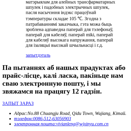
матэрыялам для алейных трансфарматарных
шпулек і падобных электрычных шпулек,
пасля насычэння індэкс працоўнай
тэмпературы складае 105 ℃. Згодна з
патрабаваннямі заказчыка, гэта можа быць
зроблена адпаведна паперай для тэлефонаў,
паперай для кабеляў, паперай miki, паперай
для кабеляў высокага напружання, паперай
для ізаляцыі высокай шчыльнасці і г.д.
запыт
дэталь
Па пытаннях аб нашых прадуктах або
прайс-лісце, калі ласка, пакіньце нам
сваю электронную пошту, і мы
звяжамся на працягу 12 гадзін.
ЗАПЫТ ЗАРАЗ
Адрас:
No.88 Chuangju Road, Qidu Town, Wujiang, Кітай.
тэлефон:
0086-512-63056903
электронная пошта:
vivianleng@wjxinyu.com.cn