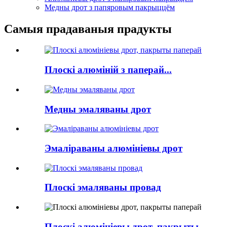
Медны дрот з папяровым пакрыццём
Самыя прадаваныя прадукты
Плоскі алюміній з паперай...
Медны эмаляваны дрот
Эмаліраваны алюмініевы дрот
Плоскі эмаляваны провад
Плоскі алюмініевы дрот, пакрыты