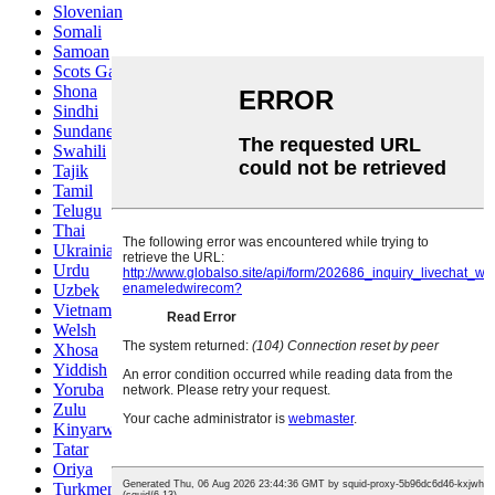
Slovenian
Somali
Samoan
Scots Gaelic
Shona
Sindhi
Sundanese
Swahili
Tajik
Tamil
Telugu
Thai
Ukrainian
Urdu
Uzbek
Vietnamese
Welsh
Xhosa
Yiddish
Yoruba
Zulu
Kinyarwanda
Tatar
Oriya
Turkmen