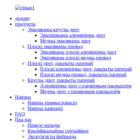
дадому
прадукты
Эмаляваны круглы дрот
Эмаліраваны алюмініевы дрот
Медны эмаляваны дрот
Плоскі эмаляваны провад
Эмаляваны плоскі алюмініевы дрот
Эмаляваны плоскі медны провад
Плоскі дрот, пакрыты паперай
Плоскі алюмініевы дрот, пакрыты паперай
Плоскі медны провад, пакрыты паперай
Круглы дрот, пакрыты паперай
Алюмініевы дрот з папяровым пакрыццём
Медны дрот з папяровым пакрыццём
Навіны
Навіны прамысловасці
Навіны кампаніі
FAQ
Пра нас
Працэс налады
Кваліфікацыйны сертыфікат
Экскурсія па фабрыцы