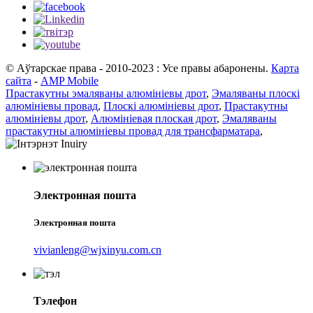
© Аўтарскае права - 2010-2023 : Усе правы абаронены.
Карта
сайта
-
AMP Mobile
Прастакутны эмаляваны алюмініевы дрот
,
Эмаляваны плоскі
алюмініевы провад
,
Плоскі алюмініевы дрот
,
Прастакутны
алюмініевы дрот
,
Алюмініевая плоская дрот
,
Эмаляваны
прастакутны алюмініевы провад для трансфарматара
,
Электронная пошта
Электронная пошта
vivianleng@wjxinyu.com.cn
Тэлефон