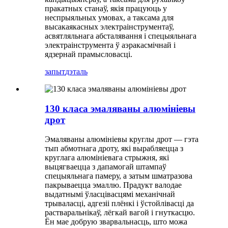
пракатных станаў, якія працуюць у
неспрыяльных умовах, а таксама для
высакаякасных электраінструментаў,
асвятляльнага абсталявання і спецыяльнага
электраінструмента ў аэракасмічнай і
ядзернай прамысловасці.
запыт
дэталь
130 класа эмаляваны алюмініевы
дрот
Эмаляваны алюмініевы круглы дрот — гэта
тып абмотнага дроту, які вырабляецца з
круглага алюмініевага стрыжня, ​​які
выцягваецца з дапамогай штампаў
спецыяльнага памеру, а затым шматразова
пакрываецца эмаллю. Прадукт валодае
выдатнымі ўласцівасцямі механічнай
трываласці, адгезіі плёнкі і ўстойлівасці да
растваральнікаў, лёгкай вагой і гнуткасцю.
Ён мае добрую зварвальнасць, што можа