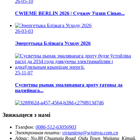
26-05-10
CWIEME BERLIN 2026 | Сучжоу Уцзян Сінью...
26-03-03
Энергетыка Блізкага Усходу 2026
25-11-07
Сусветны рынак эмаляванага дроту гатовы да
надзейнага...
Звяжыцеся з намі
Тэлефон:
0086-512-63056903
Электронная пошта:
vivianleng@wjxinyu.com.cn
Адрас:
No.88 Chuangju Road, Qidu Town, Wujiang, Кітай.