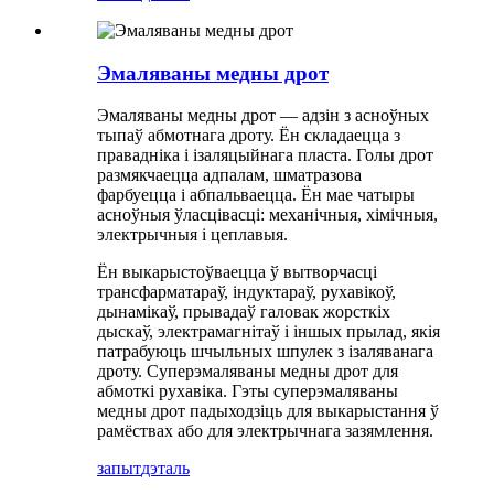
Эмаляваны медны дрот
Эмаляваны медны дрот — адзін з асноўных
тыпаў абмотнага дроту. Ён складаецца з
правадніка і ізаляцыйнага пласта. Голы дрот
размякчаецца адпалам, шматразова
фарбуецца і абпальваецца. Ён мае чатыры
асноўныя ўласцівасці: механічныя, хімічныя,
электрычныя і цеплавыя.
Ён выкарыстоўваецца ў вытворчасці
трансфарматараў, індуктараў, рухавікоў,
дынамікаў, прывадаў галовак жорсткіх
дыскаў, электрамагнітаў і іншых прылад, якія
патрабуюць шчыльных шпулек з ізаляванага
дроту. Суперэмаляваны медны дрот для
абмоткі рухавіка. Гэты суперэмаляваны
медны дрот падыходзіць для выкарыстання ў
рамёствах або для электрычнага зазямлення.
запыт
дэталь