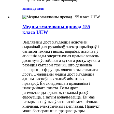
запыт
дэталь
Медны эмаляваны провад 155
класа UEW
Эмаляваны дрот з'яўляецца асноўнай
сыравінай для рухавікоў, электрапрыбораў і
бытавой тэхнікі і іншых вырабаў, асабліва ў
апошнія гады энергетычная прамысловасць
дасягнула ўстойлівага хуткага росту, хуткага
развіцця бытавой тэхнікі, што дазволіла
пашырыць сферу прымянення эмаляванага
дроту. Эмаляваны медны дрот з'яўляецца
адным з асноўных тыпаў абмотных
правадоў. Ён складаецца з правадніка і
ізаляцыйнага пласта. Голы дрот
размякчаецца адпалам, некалькі разоў
фарбуецца, а затым абпальваецца. Ён мае
чатыры асноўныя ўласцівасці: механічныя,
хімічныя, электрычныя і цеплавыя. Прадукт
можа бесперапынна працаваць пры