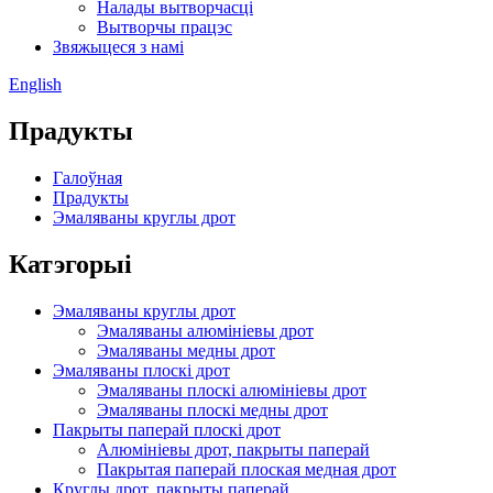
Налады вытворчасці
Вытворчы працэс
Звяжыцеся з намі
English
Прадукты
Галоўная
Прадукты
Эмаляваны круглы дрот
Катэгорыі
Эмаляваны круглы дрот
Эмаляваны алюмініевы дрот
Эмаляваны медны дрот
Эмаляваны плоскі дрот
Эмаляваны плоскі алюмініевы дрот
Эмаляваны плоскі медны дрот
Пакрыты паперай плоскі дрот
Алюмініевы дрот, пакрыты паперай
Пакрытая паперай плоская медная дрот
Круглы дрот, пакрыты паперай