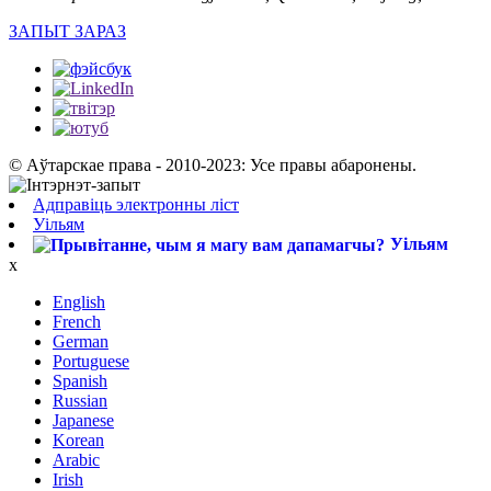
ЗАПЫТ ЗАРАЗ
© Аўтарскае права - 2010-2023: Усе правы абаронены.
Адправіць электронны ліст
Уільям
Уільям
x
English
French
German
Portuguese
Spanish
Russian
Japanese
Korean
Arabic
Irish