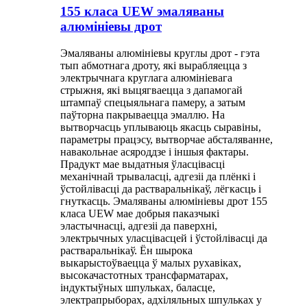
155 класа UEW эмаляваны
алюмініевы дрот
Эмаляваны алюмініевы круглы дрот - гэта
тып абмотнага дроту, які вырабляецца з
электрычнага круглага алюмініевага
стрыжня, ​​які выцягваецца з дапамогай
штампаў спецыяльнага памеру, а затым
паўторна пакрываецца эмаллю. На
вытворчасць уплываюць якасць сыравіны,
параметры працэсу, вытворчае абсталяванне,
навакольнае асяроддзе і іншыя фактары.
Прадукт мае выдатныя ўласцівасці
механічнай трываласці, адгезіі да плёнкі і
ўстойлівасці да растваральнікаў, лёгкасць і
гнуткасць. Эмаляваны алюмініевы дрот 155
класа UEW мае добрыя паказчыкі
эластычнасці, адгезіі да паверхні,
электрычных уласцівасцей і ўстойлівасці да
растваральнікаў. Ён шырока
выкарыстоўваецца ў малых рухавіках,
высокачастотных трансфарматарах,
індуктыўных шпульках, баласце,
электрапрыборах, адхіляльных шпульках у