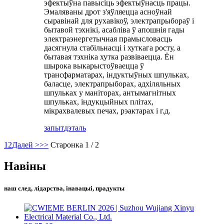
эфектыўна павысіць эфектыўнасць працы.
Эмаляваны дрот з'яўляецца асноўнай
сыравінай для рухавікоў, электрапрыбораў і
бытавой тэхнікі, асабліва ў апошнія гады
электраэнергетычная прамысловасць
дасягнула стабільнасці і хуткага росту, а
бытавая тэхніка хутка развіваецца. Ён
шырока выкарыстоўваецца ў
трансфарматарах, індуктыўных шпульках,
баласце, электрапрыборах, адхіляльных
шпульках у маніторах, антымагнітных
шпульках, індукцыйных плітах,
мікрахвалевых печах, рэактарах і г.д.
запыт
дэталь
1
2
Далей >
>>
Старонка 1 / 2
Навіны
наш след, лідарства, інавацыі, прадукты