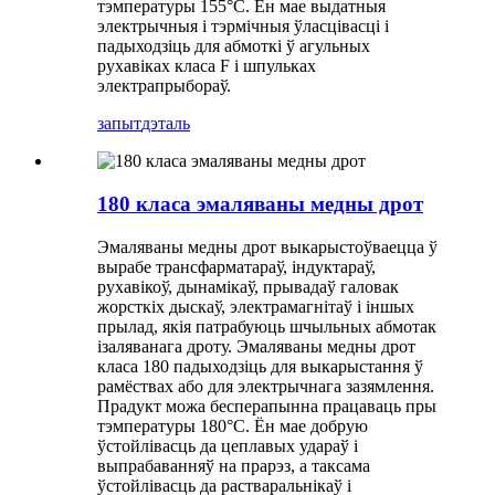
тэмпературы 155°C. Ён мае выдатныя
электрычныя і тэрмічныя ўласцівасці і
падыходзіць для абмоткі ў агульных
рухавіках класа F і шпульках
электрапрыбораў.
запыт
дэталь
180 класа эмаляваны медны дрот
Эмаляваны медны дрот выкарыстоўваецца ў
вырабе трансфарматараў, індуктараў,
рухавікоў, дынамікаў, прывадаў галовак
жорсткіх дыскаў, электрамагнітаў і іншых
прылад, якія патрабуюць шчыльных абмотак
ізаляванага дроту. Эмаляваны медны дрот
класа 180 падыходзіць для выкарыстання ў
рамёствах або для электрычнага зазямлення.
Прадукт можа бесперапынна працаваць пры
тэмпературы 180°C. Ён мае добрую
ўстойлівасць да цеплавых удараў і
выпрабаванняў на прарэз, а таксама
ўстойлівасць да растваральнікаў і