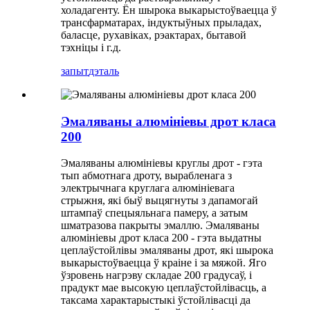
холадагенту. Ён шырока выкарыстоўваецца ў
трансфарматарах, індуктыўных прыладах,
баласце, рухавіках, рэактарах, бытавой
тэхніцы і г.д.
запыт
дэталь
Эмаляваны алюмініевы дрот класа
200
Эмаляваны алюмініевы круглы дрот - гэта
тып абмотнага дроту, вырабленага з
электрычнага круглага алюмініевага
стрыжня, ​​які быў выцягнуты з дапамогай
штампаў спецыяльнага памеру, а затым
шматразова пакрыты эмаллю. Эмаляваны
алюмініевы дрот класа 200 - гэта выдатны
цеплаўстойлівы эмаляваны дрот, які шырока
выкарыстоўваецца ў краіне і за мяжой. Яго
ўзровень нагрэву складае 200 градусаў, і
прадукт мае высокую цеплаўстойлівасць, а
таксама характарыстыкі ўстойлівасці да