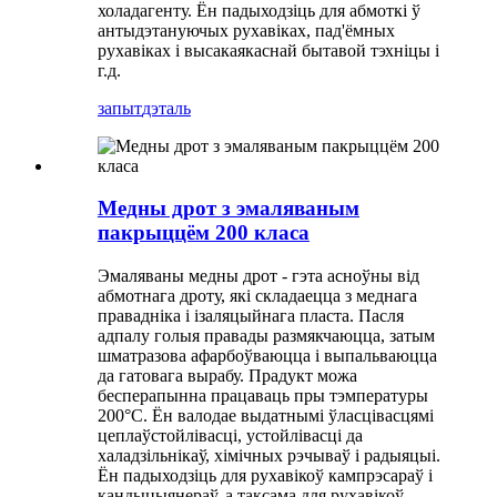
холадагенту. Ён падыходзіць для абмоткі ў
антыдэтануючых рухавіках, пад'ёмных
рухавіках і высакаякаснай бытавой тэхніцы і
г.д.
запыт
дэталь
Медны дрот з эмаляваным
пакрыццём 200 класа
Эмаляваны медны дрот - гэта асноўны від
абмотнага дроту, які складаецца з меднага
правадніка і ізаляцыйнага пласта. Пасля
адпалу голыя правады размякчаюцца, затым
шматразова афарбоўваюцца і выпальваюцца
да гатовага вырабу. Прадукт можа
бесперапынна працаваць пры тэмпературы
200°C. Ён валодае выдатнымі ўласцівасцямі
цеплаўстойлівасці, устойлівасці да
халадзільнікаў, хімічных рэчываў і радыяцыі.
Ён падыходзіць для рухавікоў кампрэсараў і
кандыцыянераў, а таксама для рухавікоў