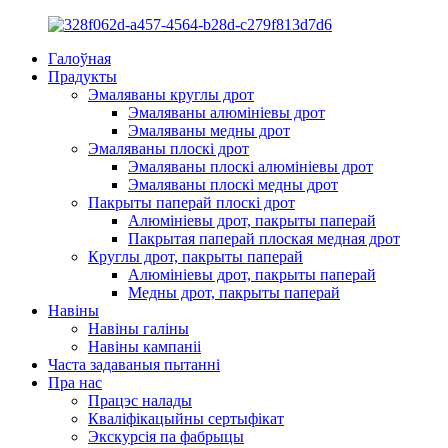
Галоўная
Прадукты
Эмаляваны круглы дрот
Эмаляваны алюмініевы дрот
Эмаляваны медны дрот
Эмаляваны плоскі дрот
Эмаляваны плоскі алюмініевы дрот
Эмаляваны плоскі медны дрот
Пакрыты паперай плоскі дрот
Алюмініевы дрот, пакрыты паперай
Пакрытая паперай плоская медная дрот
Круглы дрот, пакрыты паперай
Алюмініевы дрот, пакрыты паперай
Медны дрот, пакрыты паперай
Навіны
Навіны галіны
Навіны кампаніі
Часта задаваныя пытанні
Пра нас
Працэс налады
Кваліфікацыйны сертыфікат
Экскурсія па фабрыцы