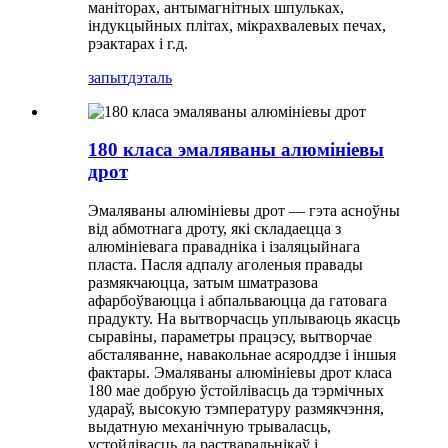
маніторах, антымагнітных шпульках,
індукцыйных плітах, мікрахвалевых печах,
рэактарах і г.д.
запыт
дэталь
180 класа эмаляваны алюмініевы
дрот
Эмаляваны алюмініевы дрот — гэта асноўны
від абмотнага дроту, які складаецца з
алюмініевага правадніка і ізаляцыйнага
пласта. Пасля адпалу аголеныя правады
размякчаюцца, затым шматразова
афарбоўваюцца і абпальваюцца да гатовага
прадукту. На вытворчасць уплываюць якасць
сыравіны, параметры працэсу, вытворчае
абсталяванне, навакольнае асяроддзе і іншыя
фактары. Эмаляваны алюмініевы дрот класа
180 мае добрую ўстойлівасць да тэрмічных
удараў, высокую тэмпературу размякчэння,
выдатную механічную трываласць,
устойлівасць да растваральнікаў і