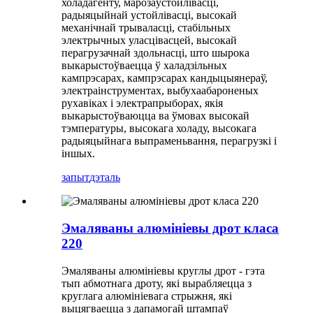
холадагенту, марозаўстойлівасці,
радыяцыйнай устойлівасці, высокай
механічнай трываласці, стабільных
электрычных уласцівасцей, высокай
перагрузачнай здольнасці, што шырока
выкарыстоўваецца ў халадзільных
кампрэсарах, кампрэсарах кандыцыянераў,
электраінструментах, выбухаабароненых
рухавіках і электрапрыборах, якія
выкарыстоўваюцца ва ўмовах высокай
тэмпературы, высокага холаду, высокага
радыяцыйнага выпраменьвання, перагрузкі і
іншых.
запыт
дэталь
Эмаляваны алюмініевы дрот класа
220
Эмаляваны алюмініевы круглы дрот - гэта
тып абмотнага дроту, які вырабляецца з
круглага алюмініевага стрыжня, ​​які
выцягваецца з дапамогай штампаў