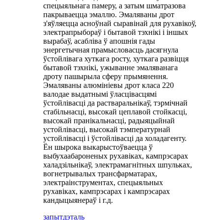
спецыяльнага памеру, а затым шматразова
пакрываецца эмаллю. Эмаляваны дрот
з'яўляецца асноўнай сыравінай для рухавікоў,
электрапрыбораў і бытавой тэхнікі і іншых
вырабаў, асабліва ў апошнія гады
энергетычная прамысловасць дасягнула
ўстойлівага хуткага росту, хуткага развіцця
бытавой тэхнікі, ужыванне эмаляванага
дроту пашырыла сферу прымянення.
Эмаляваны алюмініевы дрот класа 220
валодае выдатнымі ўласцівасцямі
ўстойлівасці да растваральнікаў, тэрмічнай
стабільнасці, высокай цеплавой стойкасці,
высокай пранікальнасці, радыяцыйнай
устойлівасці, высокай тэмпературнай
устойлівасці і ўстойлівасці да холадагенту.
Ён шырока выкарыстоўваецца ў
выбухаабароненых рухавіках, кампрэсарах
халадзільнікаў, электрамагнітных шпульках,
вогнетрывалых трансфарматарах,
электраінструментах, спецыяльных
рухавіках, кампрэсарах і кампрэсарах
кандыцыянераў і г.д.
запыт
дэталь