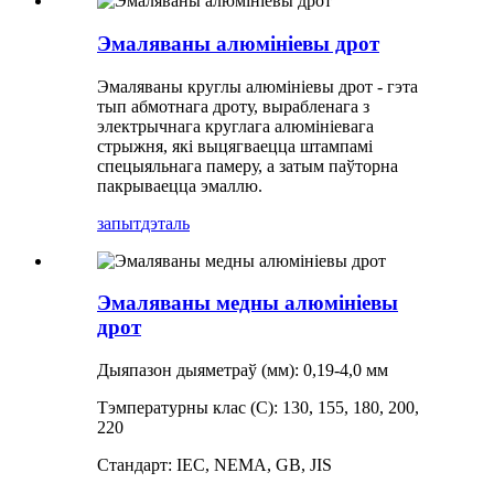
Эмаляваны алюмініевы дрот
Эмаляваны круглы алюмініевы дрот - гэта
тып абмотнага дроту, вырабленага з
электрычнага круглага алюмініевага
стрыжня, ​​які выцягваецца штампамі
спецыяльнага памеру, а затым паўторна
пакрываецца эмаллю.
запыт
дэталь
Эмаляваны медны алюмініевы
дрот
Дыяпазон дыяметраў (мм): 0,19-4,0 мм
Тэмпературны клас (C): 130, 155, 180, 200,
220
Стандарт: IEC, NEMA, GB, JIS