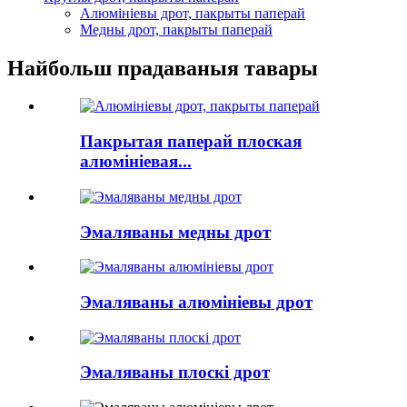
Алюмініевы дрот, пакрыты паперай
Медны дрот, пакрыты паперай
Найбольш прадаваныя тавары
Пакрытая паперай плоская
алюмініевая...
Эмаляваны медны дрот
Эмаляваны алюмініевы дрот
Эмаляваны плоскі дрот