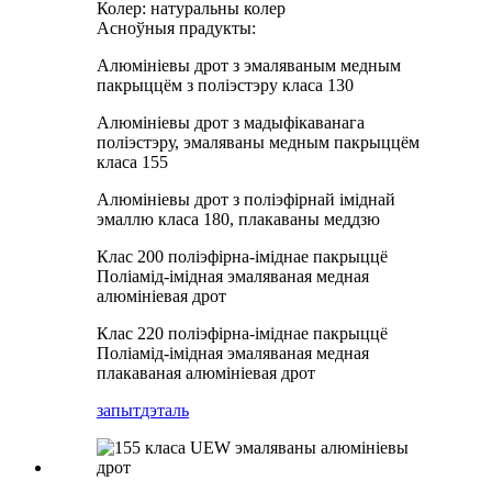
Колер: натуральны колер
Асноўныя прадукты:
Алюмініевы дрот з эмаляваным медным
пакрыццём з поліэстэру класа 130
Алюмініевы дрот з мадыфікаванага
поліэстэру, эмаляваны медным пакрыццём
класа 155
Алюмініевы дрот з поліэфірнай іміднай
эмаллю класа 180, плакаваны меддзю
Клас 200 поліэфірна-іміднае пакрыццё
Поліамід-імідная эмаляваная медная
алюмініевая дрот
Клас 220 поліэфірна-іміднае пакрыццё
Поліамід-імідная эмаляваная медная
плакаваная алюмініевая дрот
запыт
дэталь