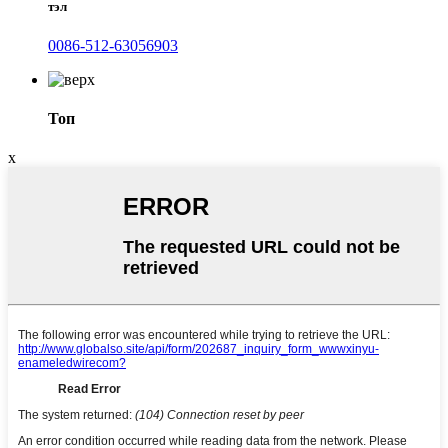
тэл
0086-512-63056903
Топ
x