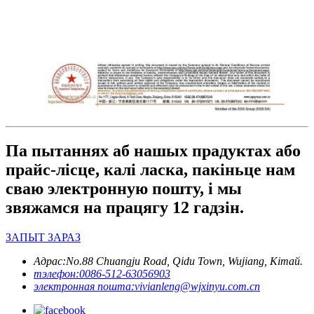
Па пытаннях аб нашых прадуктах або
прайс-лісце, калі ласка, пакіньце нам
сваю электронную пошту, і мы
звяжамся на працягу 12 гадзін.
ЗАПЫТ ЗАРАЗ
Адрас:
No.88 Chuangju Road, Qidu Town, Wujiang, Кітай.
тэлефон:
0086-512-63056903
электронная пошта:
vivianleng@wjxinyu.com.cn