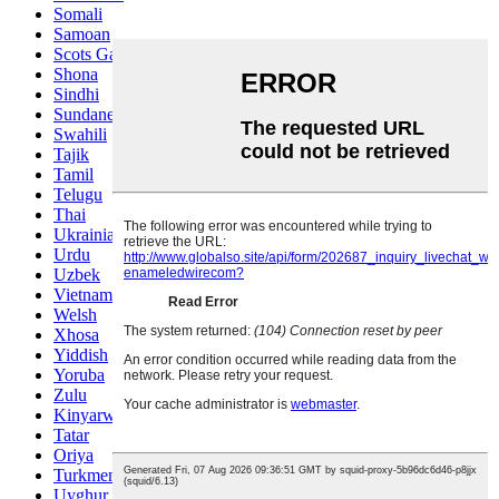
Somali
Samoan
Scots Gaelic
Shona
Sindhi
Sundanese
Swahili
Tajik
Tamil
Telugu
Thai
Ukrainian
Urdu
Uzbek
Vietnamese
Welsh
Xhosa
Yiddish
Yoruba
Zulu
Kinyarwanda
Tatar
Oriya
Turkmen
Uyghur