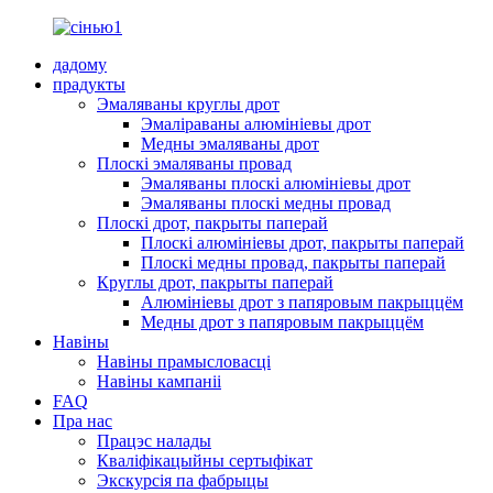
дадому
прадукты
Эмаляваны круглы дрот
Эмаліраваны алюмініевы дрот
Медны эмаляваны дрот
Плоскі эмаляваны провад
Эмаляваны плоскі алюмініевы дрот
Эмаляваны плоскі медны провад
Плоскі дрот, пакрыты паперай
Плоскі алюмініевы дрот, пакрыты паперай
Плоскі медны провад, пакрыты паперай
Круглы дрот, пакрыты паперай
Алюмініевы дрот з папяровым пакрыццём
Медны дрот з папяровым пакрыццём
Навіны
Навіны прамысловасці
Навіны кампаніі
FAQ
Пра нас
Працэс налады
Кваліфікацыйны сертыфікат
Экскурсія па фабрыцы