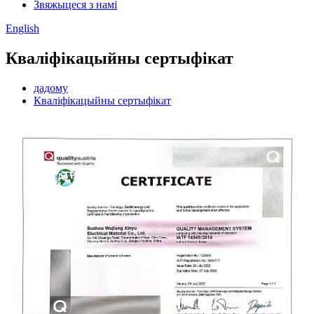
Звяжыцеся з намі
English
Кваліфікацыйны сертыфікат
дадому
Кваліфікацыйны сертыфікат