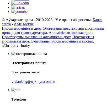
© Аўтарскае права - 2010-2023 : Усе правы абаронены.
Карта
сайта
-
AMP Mobile
Плоскі алюмініевы дрот
,
Эмаляваны прастакутны алюмініевы
провад для трансфарматара
,
Алюмініевая плоская дрот
,
Прастакутны эмаляваны алюмініевы дрот
,
Прастакутны
алюмініевы дрот
,
Эмаляваны плоскі алюмініевы провад
,
Электронная пошта
Электронная пошта
vivianleng@wjxinyu.com.cn
Тэлефон