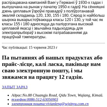
распрацавана кампаніяй Baer у Германіі ў 1930-х гадах і
выпушчана на рынак у пачатку 1950-х гадоў. На сённяшні
дзень цеплавыя ўзроўні правадоў з поліўрэтанавай
эмаляй складаюць 120, 130, 155 і 180. Сярод іх найбольш
шырока выкарыстоўваюцца класы 120 і 130, у той час як
класы 155 і 180 адносяцца да паліурэтана высокай
цеплавой якасці і звычайна падыходзяць для
электрапрыбораў з высокімі патрабаваннямі да
працоўнай тэмпературы.
Час публікацыі: 15 чэрвеня 2023 г
Па пытаннях аб нашых прадуктах або
прайс-лісце, калі ласка, пакіньце нам
сваю электронную пошту, і мы
звяжамся на працягу 12 гадзін.
ЗАПЫТ ЗАРАЗ
Адрас:
No.88 Chuangju Road, Qidu Town, Wujiang, Кітай.
тэлефон:
0086-512-63056903
электронная пошта:
vivianleng@wjxinyu.com.cn