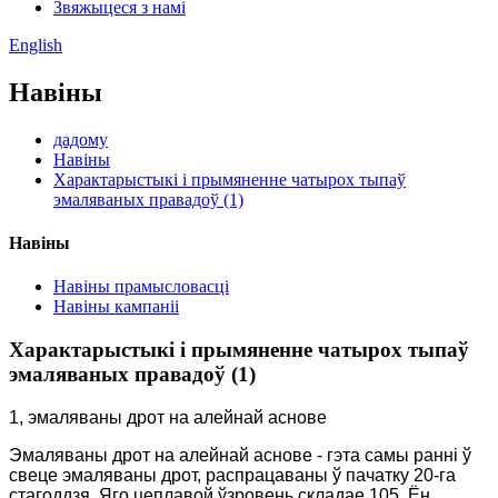
Звяжыцеся з намі
English
Навіны
дадому
Навіны
Характарыстыкі і прымяненне чатырох тыпаў
эмаляваных правадоў (1)
Навіны
Навіны прамысловасці
Навіны кампаніі
Характарыстыкі і прымяненне чатырох тыпаў
эмаляваных правадоў (1)
1, эмаляваны дрот на алейнай аснове
Эмаляваны дрот на алейнай аснове - гэта самы ранні ў
свеце эмаляваны дрот, распрацаваны ў пачатку 20-га
стагоддзя. Яго цеплавой ўзровень складае 105. Ён