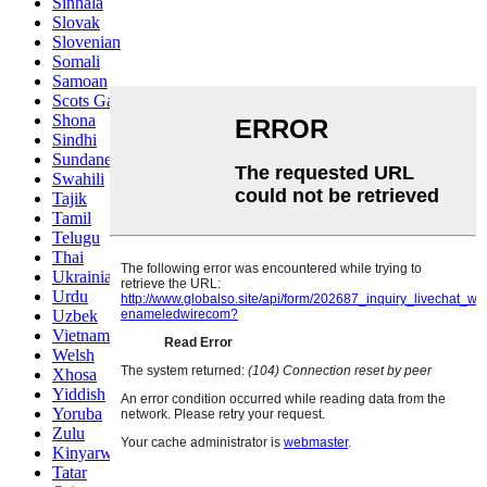
Sinhala
Slovak
Slovenian
Somali
Samoan
Scots Gaelic
Shona
Sindhi
Sundanese
Swahili
Tajik
Tamil
Telugu
Thai
Ukrainian
Urdu
Uzbek
Vietnamese
Welsh
Xhosa
Yiddish
Yoruba
Zulu
Kinyarwanda
Tatar