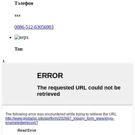
Тэлефон
тэл
0086-512-63056903
Топ
x