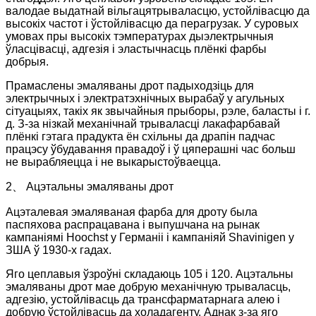
валодае выдатнай вільгацятрываласцю, устойлівасцю да
высокіх частот і ўстойлівасцю да перагрузак. У суровых
умовах пры высокіх тэмпературах дыэлектрычныя
ўласцівасці, адгезія і эластычнасць плёнкі фарбы
добрыя.
Прамаслены эмаляваны дрот падыходзіць для
электрычных і электратэхнічных вырабаў у агульных
сітуацыях, такіх як звычайныя прыборы, рэле, баласты і г.
д. З-за нізкай механічнай трываласці лакафарбавай
плёнкі гэтага прадукта ён схільны да драпін падчас
працэсу ўбудавання правадоў і ў цяперашні час больш
не вырабляецца і не выкарыстоўваецца.
2、 Ацэтальны эмаляваны дрот
Ацэталевая эмаляваная фарба для дроту была
паспяхова распрацавана і выпушчана на рынак
кампаніямі Hoochst у Германіі і кампаніяй Shavinigen у
ЗША ў 1930-х гадах.
Яго цеплавыя ўзроўні складаюць 105 і 120. Ацэтальны
эмаляваны дрот мае добрую механічную трываласць,
адгезію, устойлівасць да трансфарматарнага алею і
добрую ўстойлівасць да холадагенту. Аднак з-за яго