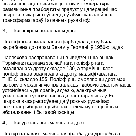
нізкай вільгацятрываласці і нізкай тэмпературы
размякчэння прабоя гэты прадукт у цяперашні час
шырока выкарыстоўваецца ў абмотках алейных
трансфарматараў і алейных рухавікоў.
3、 Поліэфірны эмаляваны дрот
Поліэфірная эмаляваная фарба для дроту была
выраблена доктарам Бекам у Германіі ў 1950-х гадах
Паспяхова распрацаваны і выведзены на рынак.
Тэрмічная адзнака звычайнага поліэфірнага
эмаляванага дроту складае 130, а тэрмічны клас
поліэфірнага эмаляванага дроту, мадыфікаванага
THEIC, складае 155. Поліэфірны эмаляваны дрот мае
высокую механічную трываласць і добрую эластычнасць,
устойлівасць да драпін, адгезію, электрычныя
ўласцівасці і ўстойлівасць да растваральнікаў. Ён
шырока выкарыстоўваецца ў розных рухавіках,
электрапрыборах, прыборах, тэлекамунікацыйным
абсталяванні і бытавой тэхніцы.
4、 Поліўрэтанавы эмаляваны дрот
Поліурэтанавая эмаляваная фарба для дроту была