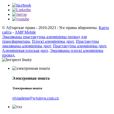
© Аўтарскае права - 2010-2023 : Усе правы абаронены.
Карта
сайта
-
AMP Mobile
Эмаляваны прастакутны алюмініевы провад для
трансфарматара
,
Плоскі алюмініевы дрот
,
Прастакутны
эмаляваны алюмініевы дрот
,
Прастакутны алюмініевы дрот
,
Алюмініевая плоская дрот
,
Эмаляваны плоскі алюмініевы
провад
,
Электронная пошта
Электронная пошта
vivianleng@wjxinyu.com.cn