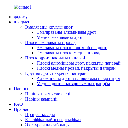
дадому
прадукты
Эмаляваны круглы дрот
Эмаліраваны алюмініевы дрот
Медны эмаляваны дрот
Плоскі эмаляваны провад
Эмаляваны плоскі алюмініевы дрот
Эмаляваны плоскі медны провад
Плоскі дрот, пакрыты паперай
Плоскі алюмініевы дрот, пакрыты паперай
Плоскі медны провад, пакрыты паперай
Круглы дрот, пакрыты паперай
Алюмініевы дрот з папяровым пакрыццём
Медны дрот з папяровым пакрыццём
Навіны
Навіны прамысловасці
Навіны кампаніі
FAQ
Пра нас
Працэс налады
Кваліфікацыйны сертыфікат
Экскурсія па фабрыцы