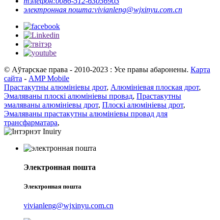
тэлефон:
0086-512-63056903
электронная пошта:
vivianleng@wjxinyu.com.cn
© Аўтарскае права - 2010-2023 : Усе правы абаронены.
Карта
сайта
-
AMP Mobile
Прастакутны алюмініевы дрот
,
Алюмініевая плоская дрот
,
Эмаляваны плоскі алюмініевы провад
,
Прастакутны
эмаляваны алюмініевы дрот
,
Плоскі алюмініевы дрот
,
Эмаляваны прастакутны алюмініевы провад для
трансфарматара
,
Электронная пошта
Электронная пошта
vivianleng@wjxinyu.com.cn