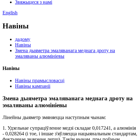
Звяжыцеся з намі
English
Навіны
дадому
Навіны
Змена дыяметра эмаляванага меднага дроту на
эмаляваны алюмініевы
Навіны
Навіны прамысловасці
Навіны кампаніі
Змена дыяметра эмаляванага меднага дроту на
эмаляваны алюмініевы
Лінейны дыяметр змяняецца наступным чынам:
1. Удзельнае супраціўленне медзі складае 0,017241, а алюмінія
- 0,028264 (і тое, і іншае з'яўляецца нацыянальным стандартам,
фактычнае значэнне лепш). Такім чынам, пры поўным