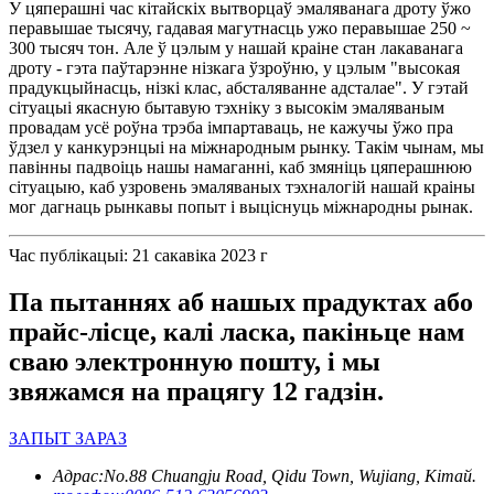
У цяперашні час кітайскіх вытворцаў эмаляванага дроту ўжо
перавышае тысячу, гадавая магутнасць ужо перавышае 250 ~
300 тысяч тон. Але ў цэлым у нашай краіне стан лакаванага
дроту - гэта паўтарэнне нізкага ўзроўню, у цэлым "высокая
прадукцыйнасць, нізкі клас, абсталяванне адсталае". У гэтай
сітуацыі якасную бытавую тэхніку з высокім эмаляваным
провадам усё роўна трэба імпартаваць, не кажучы ўжо пра
ўдзел у канкурэнцыі на міжнародным рынку. Такім чынам, мы
павінны падвоіць нашы намаганні, каб змяніць цяперашнюю
сітуацыю, каб узровень эмаляваных тэхналогій нашай краіны
мог дагнаць рынкавы попыт і выціснуць міжнародны рынак.
Час публікацыі: 21 сакавіка 2023 г
Па пытаннях аб нашых прадуктах або
прайс-лісце, калі ласка, пакіньце нам
сваю электронную пошту, і мы
звяжамся на працягу 12 гадзін.
ЗАПЫТ ЗАРАЗ
Адрас:
No.88 Chuangju Road, Qidu Town, Wujiang, Кітай.