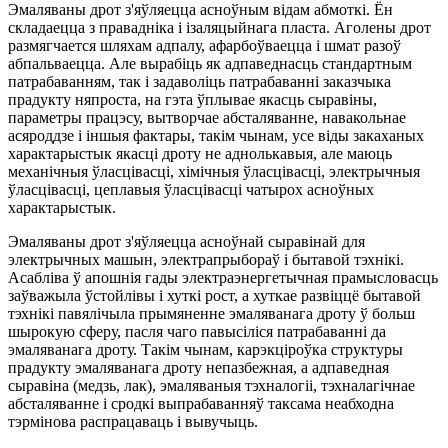
Эмаляваны дрот з'яўляецца асноўным відам абмоткі. Ён
складаецца з правадніка і ізаляцыйнага пласта. Аголены дрот
размягчается шляхам адпалу, афарбоўваецца і шмат разоў
абпальваецца. Але вырабіць як адпаведнасць стандартным
патрабаванням, так і задаволіць патрабаванні заказчыка
прадукту няпроста, на гэта ўплывае якасць сыравіны,
параметры працэсу, вытворчае абсталяванне, навакольнае
асяроддзе і іншыя фактары, такім чынам, усе віды закаханых
характарыстык якасці дроту не аднолькавыя, але маюць
механічныя ўласцівасці, хімічныя ўласцівасці, электрычныя
ўласцівасці, цеплавыя ўласцівасці чатырох асноўных
характарыстык.
Эмаляваны дрот з'яўляецца асноўнай сыравінай для
электрычных машын, электрапрыбораў і бытавой тэхнікі.
Асабліва ў апошнія гады электраэнергетычная прамысловасць
заўважыла ўстойлівы і хуткі рост, а хуткае развіццё бытавой
тэхнікі павялічыла прымяненне эмаляванага дроту ў больш
шырокую сферу, пасля чаго павысіліся патрабаванні да
эмаляванага дроту. Такім чынам, карэкціроўка структуры
прадукту эмаляванага дроту непазбежная, а адпаведная
сыравіна (медзь, лак), эмаляваныя тэхналогіі, тэхналагічнае
абсталяванне і сродкі выпрабаванняў таксама неабходна
тэрмінова распрацаваць і вывучыць.