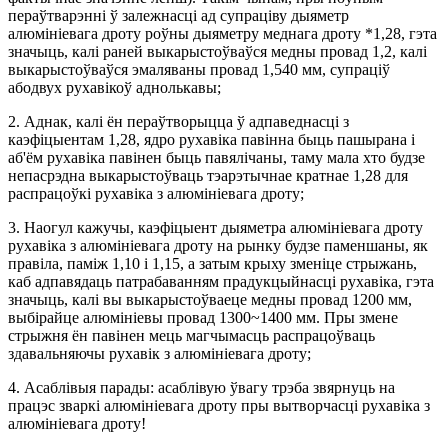
пераўтварэнні ў залежнасці ад супраціву дыяметр
алюмініевага дроту роўны дыяметру меднага дроту *1,28, гэта
значыць, калі раней выкарыстоўваўся медны провад 1,2, калі
выкарыстоўваўся эмаляваны провад 1,540 мм, супраціў
абодвух рухавікоў аднолькавы;
2. Аднак, калі ён пераўтворыцца ў адпаведнасці з
каэфіцыентам 1,28, ядро ​​​​рухавіка павінна быць пашырана і
аб'ём рухавіка павінен быць павялічаны, таму мала хто будзе
непасрэдна выкарыстоўваць тэарэтычнае кратнае 1,28 для
распрацоўкі рухавіка з алюмініевага дроту;
3. Наогул кажучы, каэфіцыент дыяметра алюмініевага дроту
рухавіка з алюмініевага дроту на рынку будзе паменшаны, як
правіла, паміж 1,10 і 1,15, а затым крыху зменіце стрыжань,
каб адпавядаць патрабаванням прадукцыйнасці рухавіка, гэта
значыць, калі вы выкарыстоўваеце медны провад 1200 мм,
выбірайце алюмініевы провад 1300~1400 мм. Пры змене
стрыжня ён павінен мець магчымасць распрацоўваць
здавальняючы рухавік з алюмініевага дроту;
4. Асаблівыя парады: асаблівую ўвагу трэба звярнуць на
працэс зваркі алюмініевага дроту пры вытворчасці рухавіка з
алюмініевага дроту!