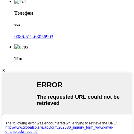
Тэлефон
тэл
0086-512-63056903
Топ
x