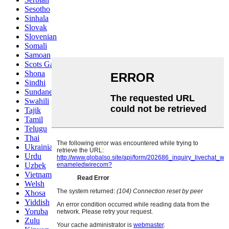
Sesotho
Sinhala
Slovak
Slovenian
Somali
Samoan
Scots Gaelic
Shona
Sindhi
Sundanese
Swahili
Tajik
Tamil
Telugu
Thai
Ukrainian
Urdu
Uzbek
Vietnamese
Welsh
Xhosa
Yiddish
Yoruba
Zulu