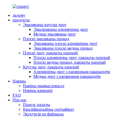
дадому
прадукты
Эмаляваны круглы дрот
Эмаліраваны алюмініевы дрот
Медны эмаляваны дрот
Плоскі эмаляваны провад
Эмаляваны плоскі алюмініевы дрот
Эмаляваны плоскі медны провад
Плоскі дрот, пакрыты паперай
Плоскі алюмініевы дрот, пакрыты паперай
Плоскі медны провад, пакрыты паперай
Круглы дрот, пакрыты паперай
Алюмініевы дрот з папяровым пакрыццём
Медны дрот з папяровым пакрыццём
Навіны
Навіны прамысловасці
Навіны кампаніі
FAQ
Пра нас
Працэс налады
Кваліфікацыйны сертыфікат
Экскурсія па фабрыцы