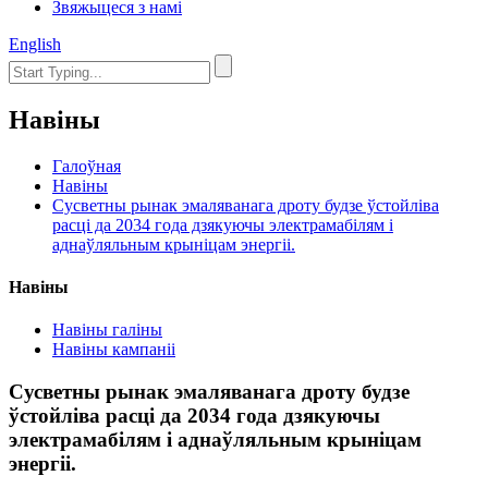
Звяжыцеся з намі
English
Навіны
Галоўная
Навіны
Сусветны рынак эмаляванага дроту будзе ўстойліва
расці да 2034 года дзякуючы электрамабілям і
аднаўляльным крыніцам энергіі.
Навіны
Навіны галіны
Навіны кампаніі
Сусветны рынак эмаляванага дроту будзе
ўстойліва расці да 2034 года дзякуючы
электрамабілям і аднаўляльным крыніцам
энергіі.