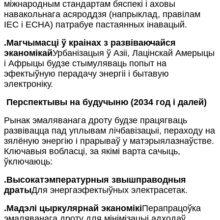
міжнародным стандартам бяспекі і аховы
навакольнага асяроддзя (напрыклад, правілам
IEC і ECHA) патрабуе пастаянных інавацый.
.
Магчымасці ў краінах з развіваючайся
эканомікай
Урбанізацыя ў Азіі, Лацінскай Амерыцы
і Афрыцы будзе стымуляваць попыт на
эфектыўную перадачу энергіі і бытавую
электроніку.
Перспектывы на будучыню (2034 год і далей)
Рынак эмаляванага дроту будзе працягваць
развівацца пад уплывам лічбавізацыі, пераходу на
зялёную энергію і прарываў у матэрыялазнаўстве.
Ключавыя вобласці, за якімі варта сачыць,
ўключаюць:
.
Высокатэмпературныя звышправодныя
драты
Для энергаэфектыўных электрасетак.
.
Мадэлі цыркулярнай эканомікі
Перапрацоўка
эмаляванага дроту для мінімізацыі адходаў.