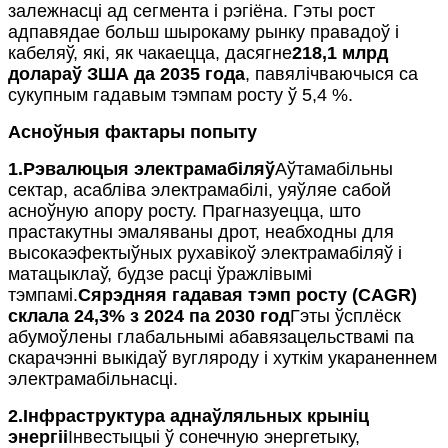
залежнасці ад сегмента і рэгіёна. Гэты рост
адпавядае больш шырокаму рынку правадоў і
кабеляў, які, як чакаецца, дасягне
218,1 млрд
долараў ЗША да 2035 года
, павялічваючыся са
сукупным гадавым тэмпам росту ў 5,4 %.
Асноўныя фактары попыту
1.
Рэвалюцыя электрамабіляў
Аўтамабільны
сектар, асабліва электрамабілі, уяўляе сабой
асноўную апору росту. Прагназуецца, што
прастакутны эмаляваны дрот, неабходны для
высокаэфектыўных рухавікоў электрамабіляў і
матацыклаў, будзе расці ўражлівымі
тэмпамі.
Сярэдняя гадавая тэмп росту (CAGR)
склала 24,3% з 2024 па 2030 год
Гэты ўсплёск
абумоўлены глабальнымі абавязацельствамі па
скарачэнні выкідаў вугляроду і хуткім укараненнем
электрамабільнасці.
2.
Інфраструктура аднаўляльных крыніц
энергіі
Інвестыцыі ў сонечную энергетыку,