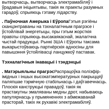
вытворчасць, вытворчасць электрамабіляў і
ўрадавыя ініцыятывы, такія як праекты разумных
гарадоў, спрыяюць гэтаму лідарству.
.
Паўночная Амерыка і Еўропа
Гэтыя рэгіёны
сканцэнтраваны на тэхналагічным прагрэсе і
ўстойлівай энергетыцы, пры гэтым жорсткія
правілы спрыяюць высакаякаснай, экалагічна
чыстай прадукцыі. Рынкі ЗША і Еўропы таксама
выкарыстоўваюць партнёрскія адносіны для
павышэння ўстойлівасці ланцужкоў паставак.
Тэхналагічныя інавацыі і тэндэнцыі
.
Матэрыяльны прагрэс
Распрацоўка поліэфір-
імідных і іншых высокатэмпературных пакрыццяў
паляпшае тэрмічную стабільнасць і даўгавечнасць.
Плоскія канструкцыі правадоў, такія як
прастакутны эмаляваны медны дрот, набываюць
папулярнасць у прымяненнях з абмежаванай
прасторай, такіх як рухавікі электрамабіляў.