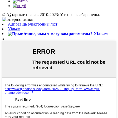
© Аўтарскае права - 2010-2023: Усе правы абаронены.
Адправіць электронны ліст
Уільям
Уільям
x