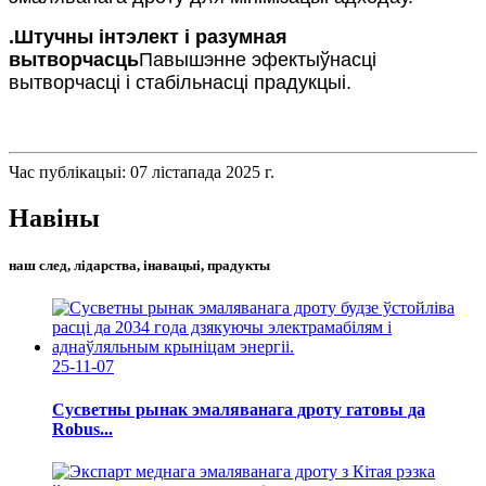
.
Штучны інтэлект і разумная
вытворчасць
Павышэнне эфектыўнасці
вытворчасці і стабільнасці прадукцыі.
Час публікацыі: 07 лістапада 2025 г.
Навіны
наш след, лідарства, інавацыі, прадукты
25-11-07
Сусветны рынак эмаляванага дроту гатовы да
Robus...