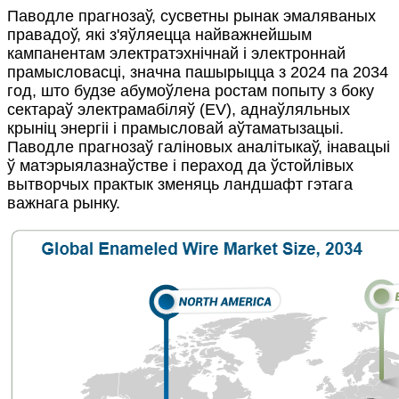
Паводле прагнозаў, сусветны рынак эмаляваных
правадоў, які з'яўляецца найважнейшым
кампанентам электратэхнічнай і электроннай
прамысловасці, значна пашырыцца з 2024 па 2034
год, што будзе абумоўлена ростам попыту з боку
сектараў электрамабіляў (EV), аднаўляльных
крыніц энергіі і прамысловай аўтаматызацыі.
Паводле прагнозаў галіновых аналітыкаў, інавацыі
ў матэрыялазнаўстве і пераход да ўстойлівых
вытворчых практык зменяць ландшафт гэтага
важнага рынку.