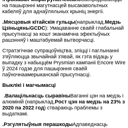
на пашырэнні магутнасцей высакавольтных
кабеляў для аднаўляльных крыніц энергіі.
.
Мясцовыя кітайскія гульцы
(напрыклад,
Медзь
Цзіньцянь
і
GCDC
): Умацаванне сваёй глабальнай
прысутнасці за кошт эканамічна эфектыўных
рашэнняў і маштабуемай вытворчасці.
Стратэгічнае супрацоўніцтва, зліцці і паглынанні
з'яўляюцца звычайнай з'явай, як гэта відаць у
выпадку з набыццём Prysmian кампаніі Encore Wire
ў 2024 годзе для пашырэння сваёй
паўночнаамерыканскай прысутнасці.
Выклікі і магчымасці
.
Валацільнасць сыравіны
Ваганні цэн на медзь і
алюміній (напрыклад,
Рост цэн на медзь на 23% з
2020 па 2022 год
) ствараюць праблемы з
выдаткамі.
.
Рэгулятыўныя перашкоды
Адпаведнасць