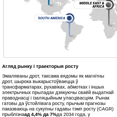
Агляд рынку і траекторыя росту
Эмаляваны дрот, таксама вядомы як магнітны
дрот, шырока выкарыстоўваецца ў
трансфарматарах, рухавіках, абмотках і іншых
электрычных прыладах дзякуючы сваёй выдатнай
праводнасці і ізаляцыйным уласцівасцям. Рынак
гатовы да ўстойлівага росту, прычым прагнозы
паказваюць на сукупны гадавы тэмп росту (CAGR)
прыблізна
ад 4,4% да 7%
да 2034 года, у