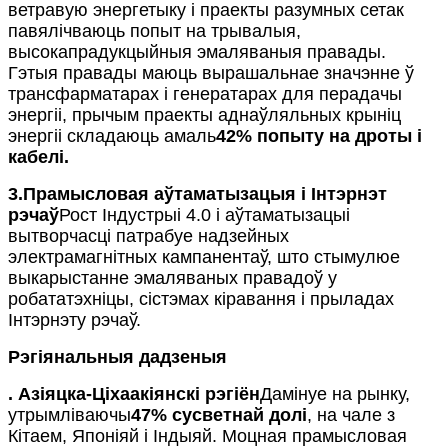
ветравую энергетыку і праекты разумных сетак
павялічваюць попыт на трывалыя,
высокапрадукцыйныя эмаляваныя правады.
Гэтыя правады маюць вырашальнае значэнне ў
трансфарматарах і генератарах для перадачы
энергіі, прычым праекты аднаўляльных крыніц
энергіі складаюць амаль
42% попыту на дроты і
кабелі
.
3.
Прамысловая аўтаматызацыя і Інтэрнэт
рэчаў
Рост Індустрыі 4.0 і аўтаматызацыі
вытворчасці патрабуе надзейных
электрамагнітных кампанентаў, што стымулюе
выкарыстанне эмаляваных правадоў у
робататэхніцы, сістэмах кіравання і прыладах
Інтэрнэту рэчаў.
Рэгіянальныя дадзеныя
.
Азіяцка-Ціхаакіянскі рэгіён
Дамінуе на рынку,
утрымліваючы
47% сусветнай долі
, на чале з
Кітаем, Японіяй і Індыяй. Моцная прамысловая