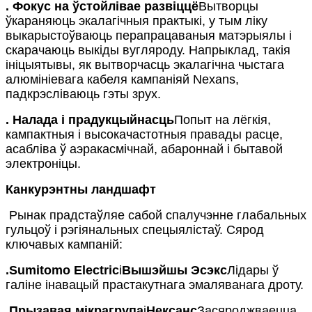
.
Фокус на ўстойлівае развіццё
Вытворцы
ўкараняюць экалагічныя практыкі, у тым ліку
выкарыстоўваюць перапрацаваныя матэрыялы і
скарачаюць выкіды вугляроду. Напрыклад, такія
ініцыятывы, як вытворчасць экалагічна чыстага
алюмініевага кабеля кампаніяй Nexans,
падкрэсліваюць гэты зрух.
.
Налада і прадукцыйнасць
Попыт на лёгкія,
кампактныя і высокачастотныя правады расце,
асабліва ў аэракасмічнай, абароннай і бытавой
электроніцы.
Канкурэнтны ландшафт
Рынак прадстаўляе сабой спалучэнне глабальных
гульцоў і рэгіянальных спецыялістаў. Сярод
ключавых кампаній:
.
Sumitomo Electric
і
Вышэйшы Эсэкс
Лідары ​​ў
галіне інавацый прастакутнага эмаляванага дроту.
.
Прызавая мікрагрупа
і
Нексанс
Засяроджваецца