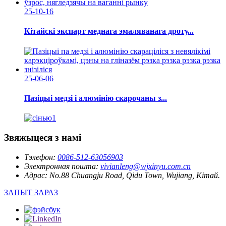
25-10-16
Кітайскі экспарт меднага эмаляванага дроту...
25-06-06
Пазіцыі медзі і алюмінію скарочаны з...
Звяжыцеся з намі
Тэлефон:
0086-512-63056903
Электронная пошта:
vivianleng@wjxinyu.com.cn
Адрас:
No.88 Chuangju Road, Qidu Town, Wujiang, Кітай.
ЗАПЫТ ЗАРАЗ