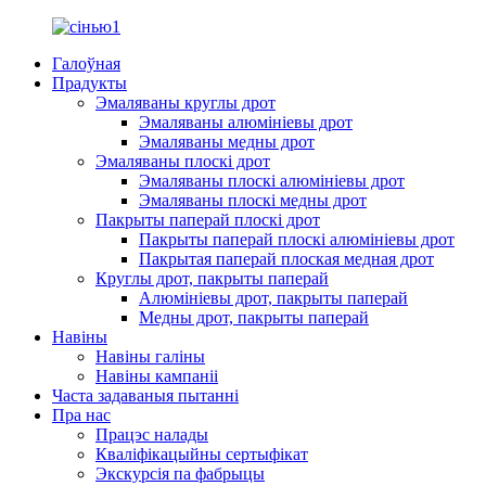
Галоўная
Прадукты
Эмаляваны круглы дрот
Эмаляваны алюмініевы дрот
Эмаляваны медны дрот
Эмаляваны плоскі дрот
Эмаляваны плоскі алюмініевы дрот
Эмаляваны плоскі медны дрот
Пакрыты паперай плоскі дрот
Пакрыты паперай плоскі алюмініевы дрот
Пакрытая паперай плоская медная дрот
Круглы дрот, пакрыты паперай
Алюмініевы дрот, пакрыты паперай
Медны дрот, пакрыты паперай
Навіны
Навіны галіны
Навіны кампаніі
Часта задаваныя пытанні
Пра нас
Працэс налады
Кваліфікацыйны сертыфікат
Экскурсія па фабрыцы