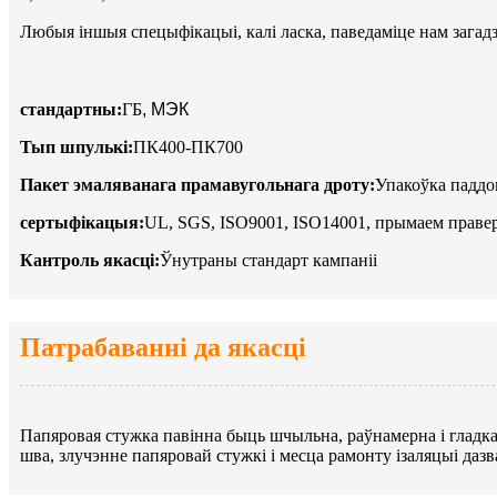
Любыя іншыя спецыфікацыі, калі ласка, паведаміце нам загадз
стандартны:
ГБ
, МЭК
Тып шпулькі:
ПК400-ПК700
Пакет эмаляванага прамавугольнага дроту:
Упакоўка паддо
сертыфікацыя:
UL, SGS, ISO9001, ISO14001, прымаем правер
Кантроль якасці:
Ўнутраны стандарт кампаніі
Патрабаванні да якасці
Папяровая стужка павінна быць шчыльна, раўнамерна і гладка 
шва, злучэнне папяровай стужкі і месца рамонту ізаляцыі даз