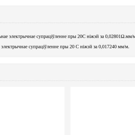
льнае электрычнае супраціўленне пры 20C ніжэй за 0,02801Ω.мм/м
е электрычнае супраціўленне пры 20 C ніжэй за 0,017240 мм/м.