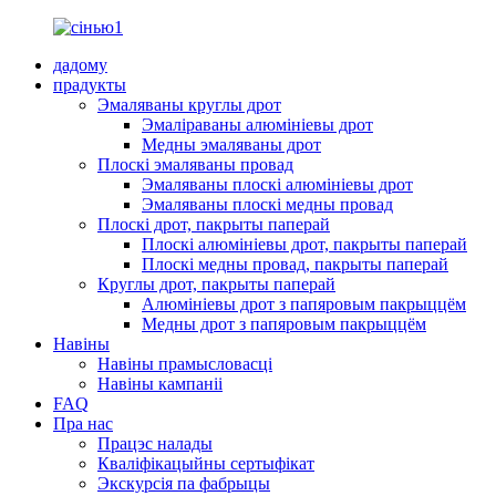
дадому
прадукты
Эмаляваны круглы дрот
Эмаліраваны алюмініевы дрот
Медны эмаляваны дрот
Плоскі эмаляваны провад
Эмаляваны плоскі алюмініевы дрот
Эмаляваны плоскі медны провад
Плоскі дрот, пакрыты паперай
Плоскі алюмініевы дрот, пакрыты паперай
Плоскі медны провад, пакрыты паперай
Круглы дрот, пакрыты паперай
Алюмініевы дрот з папяровым пакрыццём
Медны дрот з папяровым пакрыццём
Навіны
Навіны прамысловасці
Навіны кампаніі
FAQ
Пра нас
Працэс налады
Кваліфікацыйны сертыфікат
Экскурсія па фабрыцы