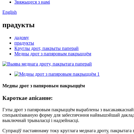
Звяжыцеся з намі
English
прадукты
дадому
прадукты
Круглы дрот, пакрыты паперай
Медны дрот з папяровым пакрыццём
Медны дрот з папяровым пакрыццём
Кароткае апісанне:
Гэты дрот з папяровым пакрыццём выраблены з высакаякаснай бе
спецыялізаваную форму для забеспячэння найвышэйшай дакладн
выключнай трываласці і надзейнасці.
Супраціў пастаяннаму току круглага меднага дроту, пакрытага 