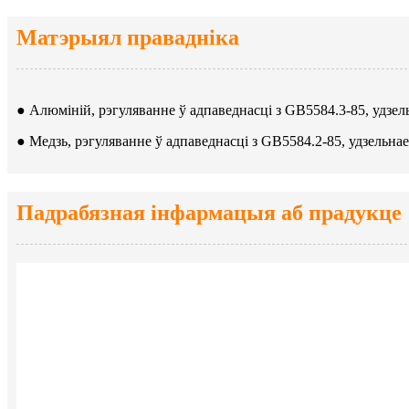
Матэрыял правадніка
● Алюміній, рэгуляванне ў адпаведнасці з GB5584.3-85, удзе
● Медзь, рэгуляванне ў адпаведнасці з GB5584.2-85, удзельна
Падрабязная інфармацыя аб прадукце