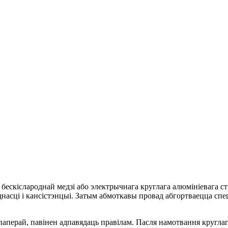
скіслароднай медзі або электрычнага круглага алюмініевага стр
асці і кансістэнцыі. Затым абмоткавы провад абгортваецца спе
паперай, павінен адпавядаць правілам. Пасля намотвання круглаг