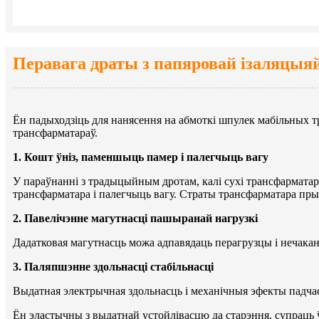
Перавага драты з папяровай ізаляцыя
Ён падыходзіць для нанясення на абмоткі шпулек мабільных т
трансфарматараў.
1. Кошт ўніз, паменшыць памер і палегчыць вагу
У параўнанні з традыцыйным дротам, калі сухі трансфармат
трансфарматара і палегчыць вагу. Страты трансфарматара пры
2. Павелічэнне магутнасці пашыранай нагрузкі
Дадатковая магутнасць можа адпавядаць перагрузцы і нечака
3. Паляпшэнне здольнасці стабільнасці
Выдатная электрычная здольнасць і механічныя эфекты падча
Ён эластычны з выдатнай устойлівасцю да старэння, супраць 