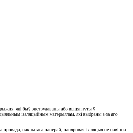
ыжня, ​​які быў экструдаваны або выцягнуты ў
цыяльным ізаляцыйным матэрыялам, які выбраны з-за яго
а провада, пакрытага паперай, папяровая ізаляцыя не павінна