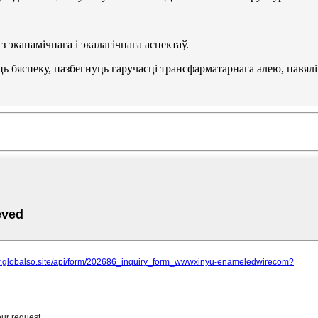
эканамічнага і экалагічнага аспектаў.
ь бяспеку, пазбегнуць гаручасці трансфарматарнага алею, павялі