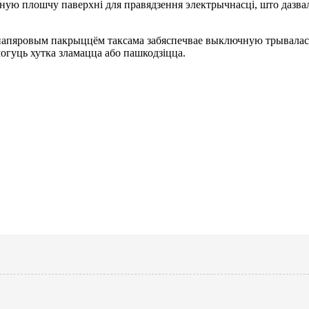
ную плошчу паверхні для правядзення электрычнасці, што дазва
папяровым пакрыццём таксама забяспечвае выключную трываласць
огуць хутка зламацца або пашкодзіцца.