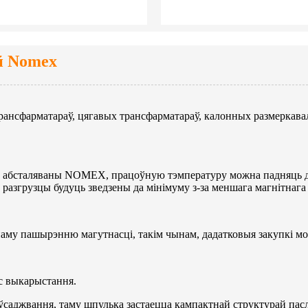
й Nomex
рансфарматараў, цягавых трансфарматараў, калонных размеркава
ар абсталяваны NOMEX, працоўную тэмпературу можна падняць 
 разгрузцы будуць зведзены да мінімуму з-за меншага магнітнага
наму пашырэнню магутнасці, такім чынам, дадатковыя закупкі м
с выкарыстання.
ўсаджвання, таму шпулька застаецца кампактнай структурай пасл