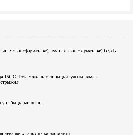
льных трансфарматараў, пячных трансфарматараў і сухіх
да 150 C. Гэта можа паменшыць агульны памер
 стрыжня.
огуць быць зменшаны.
я некалькіх гадоў выкарыстання і