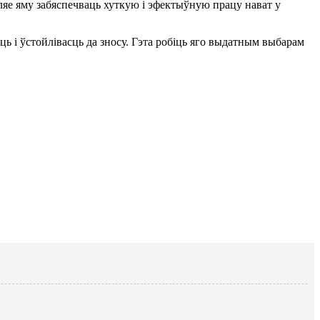
ляе яму забяспечваць хуткую і эфектыўную працу нават у
 і ўстойлівасць да зносу. Гэта робіць яго выдатным выбарам