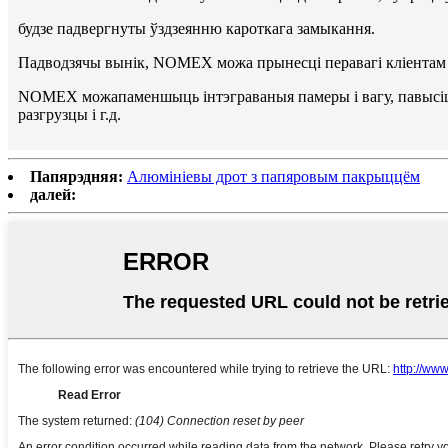
будзе падвергнуты ўздзеянню кароткага замыкання.
Падводзячы вынік, NOMEX можа прынесці перавагі кліентам з 
NOMEX можа
паменшыць інтэграваныя памеры і вагу, павысіц
разгрузцы і г.д.
Папярэдняя:
Алюмініевы дрот з папяровым пакрыццём
далей: