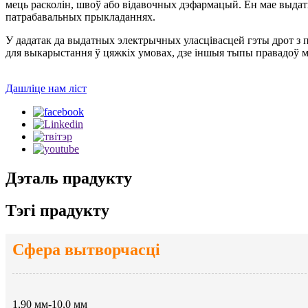
мець расколін, швоў або відавочных дэфармацый. Ён мае выдат
патрабавальных прыкладаннях.
У дадатак да выдатных электрычных уласцівасцей гэты дрот з 
для выкарыстання ў цяжкіх умовах, дзе іншыя тыпы правадоў м
Дашліце нам ліст
Дэталь прадукту
Тэгі прадукту
Сфера вытворчасці
1,90 мм-10,0 мм