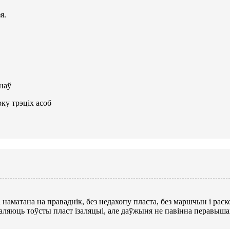
я.
наў
ку трэціх асоб
наматана на праваднік, без недахопу пласта, без маршчын і раск
валяюць тоўсты пласт ізаляцыі, але даўжыня не павінна перавыша