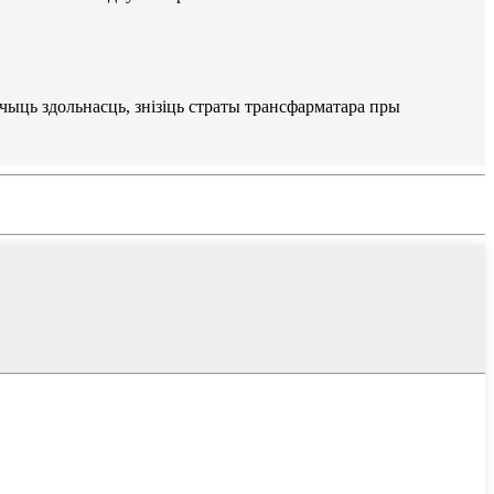
чыць здольнасць, знізіць страты трансфарматара пры