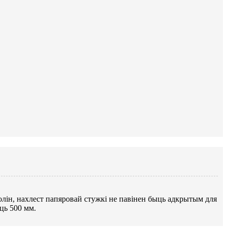
олін, нахлест папяровай стужкі не павінен быць адкрытым для
ць 500 мм.