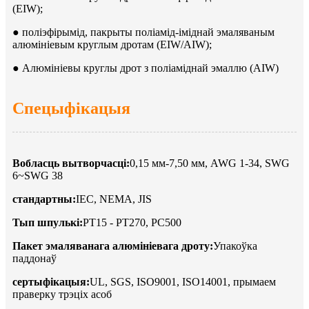
(EIW);
● поліэфірымід, пакрыты поліамід-іміднай эмаляваным
алюмініевым круглым дротам (EIW/AIW);
● Алюмініевы круглы дрот з поліаміднай эмаллю (AIW)
Спецыфікацыя
Вобласць вытворчасці:
0,15 мм-7,50 мм, AWG 1-34, SWG
6~SWG 38
стандартны:
IEC, NEMA, JIS
Тып шпулькі:
PT15 - PT270, PC500
Пакет эмаляванага алюмініевага дроту:
Упакоўка
паддонаў
сертыфікацыя:
UL, SGS, ISO9001, ISO14001, прымаем
праверку трэціх асоб