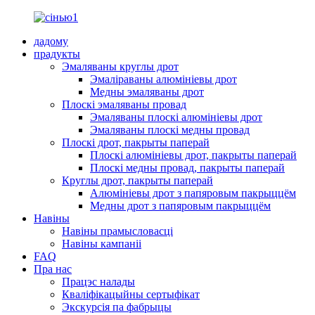
дадому
прадукты
Эмаляваны круглы дрот
Эмаліраваны алюмініевы дрот
Медны эмаляваны дрот
Плоскі эмаляваны провад
Эмаляваны плоскі алюмініевы дрот
Эмаляваны плоскі медны провад
Плоскі дрот, пакрыты паперай
Плоскі алюмініевы дрот, пакрыты паперай
Плоскі медны провад, пакрыты паперай
Круглы дрот, пакрыты паперай
Алюмініевы дрот з папяровым пакрыццём
Медны дрот з папяровым пакрыццём
Навіны
Навіны прамысловасці
Навіны кампаніі
FAQ
Пра нас
Працэс налады
Кваліфікацыйны сертыфікат
Экскурсія па фабрыцы