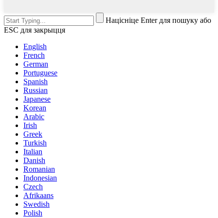
Націсніце Enter для пошуку або
ESC для закрыцця
English
French
German
Portuguese
Spanish
Russian
Japanese
Korean
Arabic
Irish
Greek
Turkish
Italian
Danish
Romanian
Indonesian
Czech
Afrikaans
Swedish
Polish