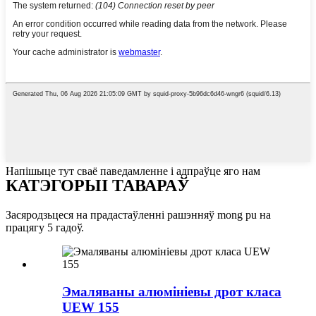
Напішыце тут сваё паведамленне і адпраўце яго нам
КАТЭГОРЫІ ТАВАРАЎ
Засяродзьцеся на прадастаўленні рашэнняў mong pu на
працягу 5 гадоў.
Эмаляваны алюмініевы дрот класа
UEW 155