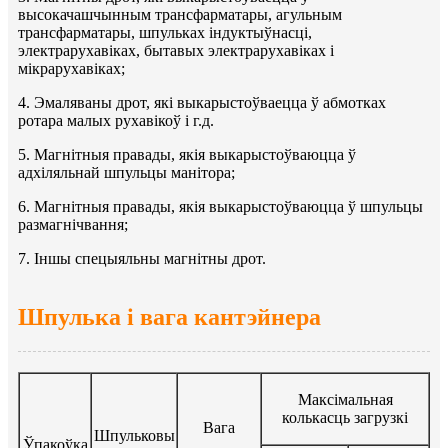
высокачашчынным трансфарматары, агульным
трансфарматары, шпульках індуктыўнасці,
электрарухавіках, бытавых электрарухавіках і
мікрарухавіках;
4. Эмаляваны дрот, які выкарыстоўваецца ў абмотках
ротара малых рухавікоў і г.д.
5. Магнітныя правады, якія выкарыстоўваюцца ў
адхіляльнай шпульцы манітора;
6. Магнітныя правады, якія выкарыстоўваюцца ў шпульцы
размагнічвання;
7. Іншы спецыяльны магнітны дрот.
Шпулька і вага кантэйнера
Максімальная
колькасць загрузкі
Вага
Шпульковы
Ўпакоўка