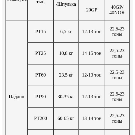
тып
/Шпулька
40GP/
20GP
40NOR
22,5-23
PT15
6,5 кг
12-13 тон
тоны
22,5-23
PT25
10,8 кг
14-15 тон
тоны
22,5-23
PT60
23,5 кг
12-13 тон
тоны
22,5-23
Паддон
PT90
30-35 кг
12-13 тон
тоны
22,5-23
PT200
60-65 кг
13-14 тон
тоны