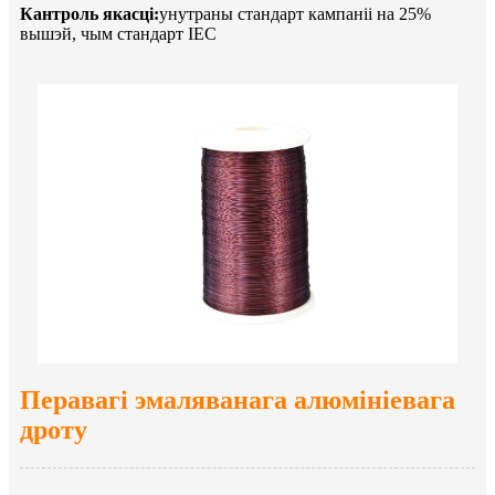
Кантроль якасці:
унутраны стандарт кампаніі на 25%
вышэй, чым стандарт IEC
Перавагі эмаляванага алюмініевага
дроту