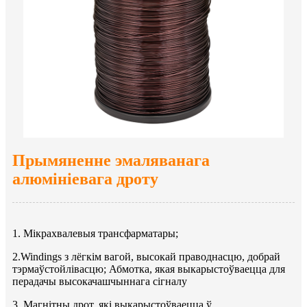
Прымяненне эмаляванага
алюмініевага дроту
1. Мікрахвалевыя трансфарматары;
2.Windings з лёгкім вагой, высокай праводнасцю, добрай
тэрмаўстойлівасцю; Абмотка, якая выкарыстоўваецца для
перадачы высокачашчыннага сігналу
3. Магнітны дрот, які выкарыстоўваецца ў