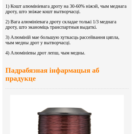
1) Кошт алюмініевага дроту на 30-60% ніжэй, чым меднага
дроту, што зніжае кошт вытворчасці.
2) Вага алюмініевага дроту складае толькі 1/3 меднага
дроту, што эканоміць транспартныя выдаткі.
3) Алюміній мае большую хуткасць рассейвання цяпла,
чым медны дрот у вытворчасці.
4) Алюмініевы дрот лепш, чым медны.
Падрабязная інфармацыя аб
прадукце