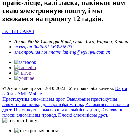
прайс-лісце, калі ласка, пакіньце нам
сваю электронную пошту, і мы
звяжамся на працягу 12 гадзін.
ЗАПЫТ ЗАРАЗ
Адрас:
No.88 Chuangju Road, Qidu Town, Wujiang, Кітай.
тэлефон:
0086-512-63056903
электронная пошта:
vivianleng@wjxinyu.com.cn
© Аўтарскае права - 2010-2023 : Усе правы абаронены.
Карта
сайта
-
AMP Mobile
Прастакутны алюмініевы дрот
,
Эмаляваны прастакутны
алюмініевы провад для трансфарматара
,
Алюмініевая плоская
дрот
,
Прастакутны эмаляваны алюмініевы дрот
,
Эмаляваны
плоскі алюмініевы провад
,
Плоскі алюмініевы дрот
,