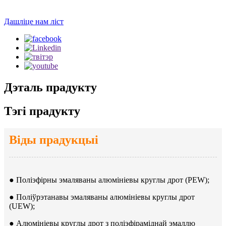
Дашліце нам ліст
Дэталь прадукту
Тэгі прадукту
Віды прадукцыі
● Поліэфірны эмаляваны алюмініевы круглы дрот (PEW);
● Поліўрэтанавы эмаляваны алюмініевы круглы дрот
(UEW);
● Алюмініевы круглы дрот з поліэфіраміднай эмаллю