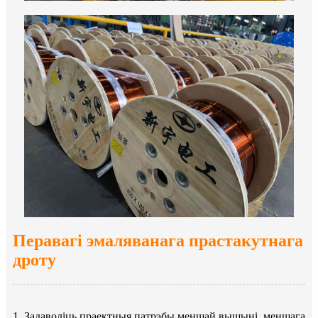
Перавагі эмаляванага прастакутнага
дроту
1. Задаволіць праектныя патрэбы меншай вышыні, меншага