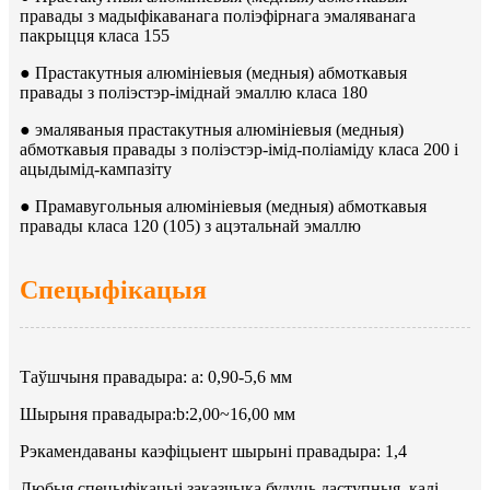
правады з мадыфікаванага поліэфірнага эмаляванага
пакрыцця класа 155
● Прастакутныя алюмініевыя (медныя) абмоткавыя
правады з поліэстэр-іміднай эмаллю класа 180
● эмаляваныя прастакутныя алюмініевыя (медныя)
абмоткавыя правады з поліэстэр-імід-поліаміду класа 200 і
ацыдымід-кампазіту
● Прамавугольныя алюмініевыя (медныя) абмоткавыя
правады класа 120 (105) з ацэтальнай эмаллю
Спецыфікацыя
Таўшчыня правадыра: a: 0,90-5,6 мм
Шырыня правадыра:b:2,00~16,00 мм
Рэкамендаваны каэфіцыент шырыні правадыра: 1,4
Любыя спецыфікацыі заказчыка будуць даступныя, калі