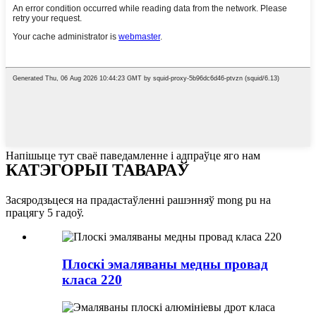
Напішыце тут сваё паведамленне і адпраўце яго нам
КАТЭГОРЫІ ТАВАРАЎ
Засяродзьцеся на прадастаўленні рашэнняў mong pu на
працягу 5 гадоў.
Плоскі эмаляваны медны провад
класа 220