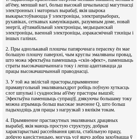
аб'ёму, меншай вагі, больш высокай шчыльнасці магутнасці
электронных і маторных вырабаў, якія шырока
выкарыстоўваюцца ў электроніцы, электрапрыборах,
рухавіках, сеткавых камунікацыях, разумным доме, новай
энергіі, аўтамабільнай электроніцы, медыцынскай
электроніцы, ваеннай электроніцы, аэракасмічнай тэхніцы і
іншых галінах.
2. Пры аднолькавай плошчы папярочнага перасеку ён мае
большую плошчу паверхні, чым круглы эмаляваны провад,
што можа эфектыўна паменшыць «скін-эфект», паменшыць
страты высокачашчыннага току і лепш адаптавацца да
працы высокачашчыннай праводнасці.
3. У той жа звілістай прасторы,
прымяненне
прамавугольнай эмаляваных
дрот робіць поўную хуткасць
слот шпулькі і суадносіны аб'ёму прасторы вышэй;
Эфектыўна паменшыць супраціў, дзякуючы большаму току
можна атрымаць больш высокае значэнне Q, што больш
падыходзіць для працы з нагрузкай з вялікім токам.
4. Прымяненне прастакутных эмаляваных драцяных
вырабаў, якія маюць простую структуру, добрыя
характарыстыкі рассейвання цяпла, стабільную працу,
добрую кансістэнцыю, могуць усё яшчэ добра захоўвацца ў