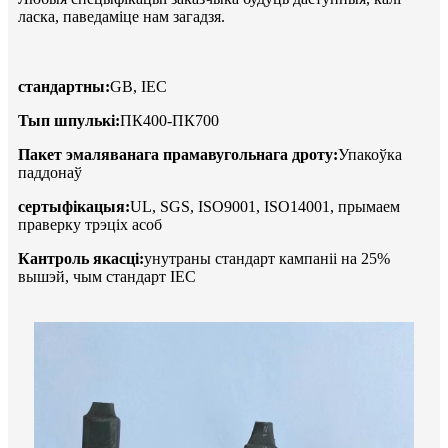
ласка, паведаміце нам загадзя.
стандартны:
GB, IEC
Тып шпулькі:
ПК400-ПК700
Пакет эмаляванага прамавугольнага дроту:
Упакоўка
паддонаў
сертыфікацыя:
UL, SGS, ISO9001, ISO14001, прымаем
праверку трэціх асоб
Кантроль якасці:
унутраны стандарт кампаніі на 25%
вышэй, чым стандарт IEC