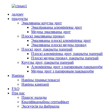
дадому
прадукты
Эмаляваны круглы дрот
Эмаліраваны алюмініевы дрот
Медны эмаляваны дрот
Плоскі эмаляваны провад
Эмаляваны плоскі алюмініевы дрот
Эмаляваны плоскі медны провад
Плоскі дрот, пакрыты паперай
Плоскі алюмініевы дрот, пакрыты паперай
Плоскі медны провад, пакрыты паперай
Круглы дрот, пакрыты паперай
Алюмініевы дрот з папяровым пакрыццём
Медны дрот з папяровым пакрыццём
Навіны
Навіны прамысловасці
Навіны кампаніі
FAQ
Пра нас
Працэс налады
Кваліфікацыйны сертыфікат
Экскурсія па фабрыцы