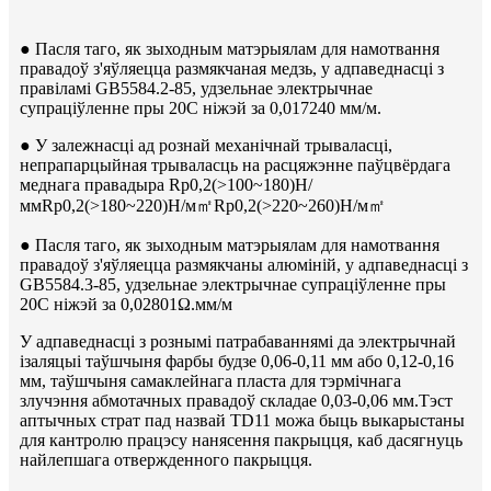
● Пасля таго, як зыходным матэрыялам для намотвання
правадоў з'яўляецца размякчаная медзь, у адпаведнасці з
правіламі GB5584.2-85, удзельнае электрычнае
супраціўленне пры 20C ніжэй за 0,017240 мм/м.
● У залежнасці ад рознай механічнай трываласці,
непрапарцыйная трываласць на расцяжэнне паўцвёрдага
меднага правадыра Rp0,2(>100~180)Н/
ммRp0,2(>180~220)Н/м㎡Rp0,2(>220~260)Н/м㎡
● Пасля таго, як зыходным матэрыялам для намотвання
правадоў з'яўляецца размякчаны алюміній, у адпаведнасці з
GB5584.3-85, удзельнае электрычнае супраціўленне пры
20C ніжэй за 0,02801Ω.мм/м
У адпаведнасці з рознымі патрабаваннямі да электрычнай
ізаляцыі таўшчыня фарбы будзе 0,06-0,11 мм або 0,12-0,16
мм, таўшчыня самаклейнага пласта для тэрмічнага
злучэння абмотачных правадоў складае 0,03-0,06 мм.
Тэст
аптычных страт пад назвай TD11 можа быць выкарыстаны
для кантролю працэсу нанясення пакрыцця, каб дасягнуць
найлепшага отвержденного пакрыцця.