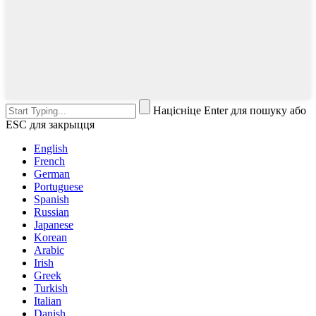
Націсніце Enter для пошуку або
ESC для закрыцця
English
French
German
Portuguese
Spanish
Russian
Japanese
Korean
Arabic
Irish
Greek
Turkish
Italian
Danish