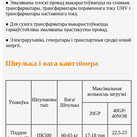
● Эмаляваны плоскі провад выкарыстоўваецца на сілавым
трансфарматары, трансфарматары пераменнага току UHV і
трансфарматары пастаяннага току.
● Для сухога трансфарматара выкарыстоўваецца
тэрмаўстойлівы эмаляваны прастакутны провад.
● Электрарухавікі, генератары і транспартныя сродкі новай
энергіі.
Шпулька і вага кантэйнера
Максімальная
колькасць загрузкі
Шпульковы
Вага
/
Ўпакоўка
тып
Шпулька
40GP/
20GP
40NOR
Паддон
22,5-23
ПК500
60-65 кг
17-18 тон