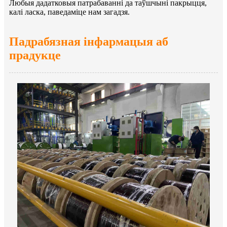
Любыя дадатковыя патрабаванні да таўшчыні пакрыцця,
калі ласка, паведаміце нам загадзя.
Падрабязная інфармацыя аб
прадукце