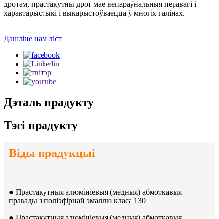
дротам, прастакутны дрот мае непараўнальныя перавагі і
характарыстыкі і выкарыстоўваецца ў многіх галінах.
Дашліце нам ліст
Дэталь прадукту
Тэгі прадукту
Віды прадукцыі
● Прастакутныя алюмініевыя (медныя) абмоткавыя
правады з поліэфірнай эмаллю класа 130
● Прастакутныя алюмініевыя (медныя) абмоткавыя