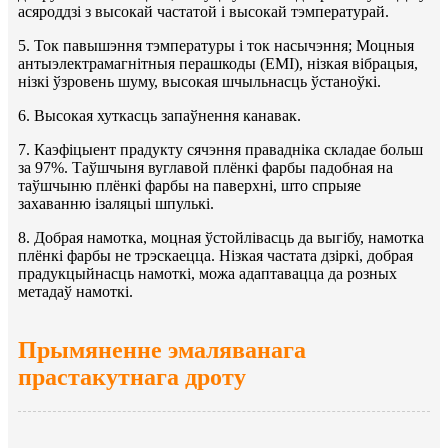
асяроддзі з высокай частатой і высокай тэмпературай.
5. Ток павышэння тэмпературы і ток насычэння; Моцныя
антыэлектрамагнітныя перашкоды (EMI), нізкая вібрацыя,
нізкі ўзровень шуму, высокая шчыльнасць ўстаноўкі.
6. Высокая хуткасць запаўнення канавак.
7. Каэфіцыент прадукту сячэння правадніка складае больш
за 97%. Таўшчыня вуглавой плёнкі фарбы падобная на
таўшчыню плёнкі фарбы на паверхні, што спрыяе
захаванню ізаляцыі шпулькі.
8. Добрая намотка, моцная ўстойлівасць да выгібу, намотка
плёнкі фарбы не трэскаецца. Нізкая частата дзіркі, добрая
прадукцыйнасць намоткі, можа адаптавацца да розных
метадаў намоткі.
Прымяненне эмаляванага
прастакутнага дроту