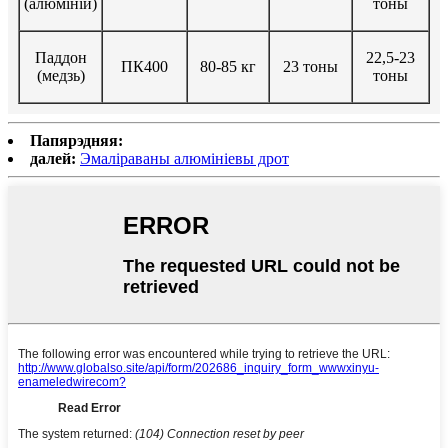
(алюміній)
тоны
Паддон
22,5-23
ПК400
80-85 кг
23 тоны
(медзь)
тоны
Папярэдняя:
далей:
Эмаліраваны алюмініевы дрот