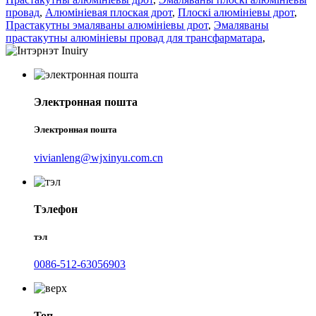
провад
,
Алюмініевая плоская дрот
,
Плоскі алюмініевы дрот
,
Прастакутны эмаляваны алюмініевы дрот
,
Эмаляваны
прастакутны алюмініевы провад для трансфарматара
,
Электронная пошта
Электронная пошта
vivianleng@wjxinyu.com.cn
Тэлефон
тэл
0086-512-63056903
Топ