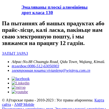
Эмаляваны плоскі алюмініевы
дрот класа 130
Па пытаннях аб нашых прадуктах або
прайс-лісце, калі ласка, пакіньце нам
сваю электронную пошту, і мы
звяжамся на працягу 12 гадзін.
ЗАПЫТ ЗАРАЗ
Адрас:
No.88 Chuangju Road, Qidu Town, Wujiang, Кітай.
тэлефон:
0086-512-63056903
электронная пошта:
vivianleng@wjxinyu.com.cn
© Аўтарскае права - 2010-2023 : Усе правы абаронены.
Карта
сайта
-
AMP Mobile
Прастакутны алюмініевы дрот
,
Эмаляваны плоскі алюмініевы