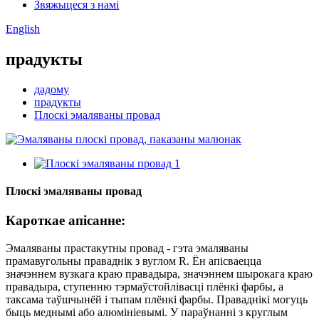
Звяжыцеся з намі
English
прадукты
дадому
прадукты
Плоскі эмаляваны провад
Плоскі эмаляваны провад
Кароткае апісанне:
Эмаляваны прастакутны провад - гэта эмаляваны
прамавугольны праваднік з вуглом R. Ён апісваецца
значэннем вузкага краю правадыра, значэннем шырокага краю
правадыра, ступенню тэрмаўстойлівасці плёнкі фарбы, а
таксама таўшчынёй і тыпам плёнкі фарбы. Праваднікі могуць
быць меднымі або алюмініевымі. У параўнанні з круглым