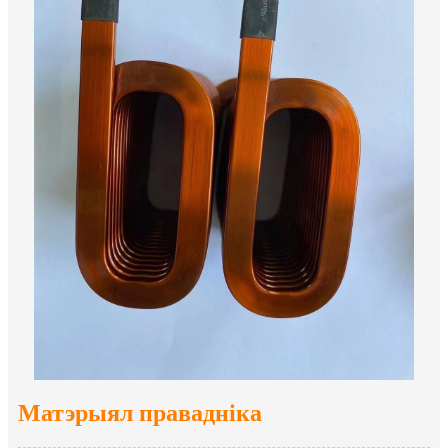
Матэрыял правадніка